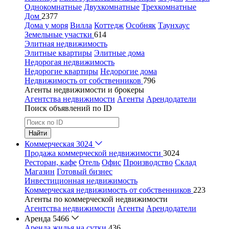
Однокомнатные
Двухкомнатные
Трехкомнатные
Дом
2377
Дома у моря
Вилла
Коттедж
Особняк
Таунхаус
Земельные участки
614
Элитная недвижимость
Элитные квартиры
Элитные дома
Недорогая недвижимость
Недорогие квартиры
Недорогие дома
Недвижимость от собственников
796
Агенты недвижимости и брокеры
Агентства недвижимости
Агенты
Арендодатели
Поиск объявлений по ID
Найти
Коммерческая
3024
Продажа коммерческой недвижимости
3024
Ресторан, кафе
Отель
Офис
Производство
Склад
Магазин
Готовый бизнес
Инвестиционная недвижимость
Коммерческая недвижимость от собственников
223
Агенты по коммерческой недвижимости
Агентства недвижимости
Агенты
Арендодатели
Аренда
5466
Аренда жилья на сутки
436