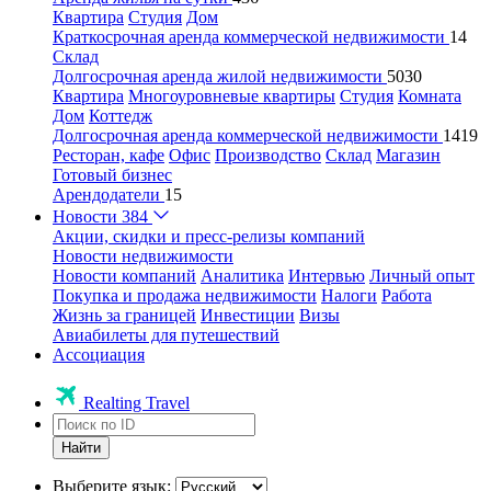
Квартира
Студия
Дом
Краткосрочная аренда коммерческой недвижимости
14
Склад
Долгосрочная аренда жилой недвижимости
5030
Квартира
Многоуровневые квартиры
Студия
Комната
Дом
Коттедж
Долгосрочная аренда коммерческой недвижимости
1419
Ресторан, кафе
Офис
Производство
Склад
Магазин
Готовый бизнес
Арендодатели
15
Новости
384
Акции, скидки и пресс-релизы компаний
Новости недвижимости
Новости компаний
Аналитика
Интервью
Личный опыт
Покупка и продажа недвижимости
Налоги
Работа
Жизнь за границей
Инвестиции
Визы
Авиабилеты для путешествий
Ассоциация
Realting Travel
Найти
Выберите язык: