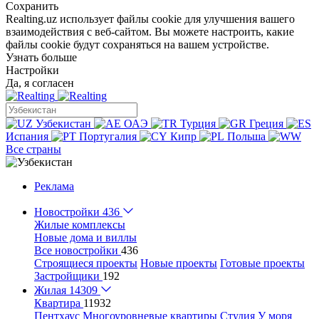
Сохранить
Realting.uz использует файлы cookie для улучшения вашего
взаимодействия с веб-сайтом. Вы можете настроить, какие
файлы cookie будут сохраняться на вашем устройстве.
Узнать больше
Настройки
Да, я согласен
Узбекистан
ОАЭ
Турция
Греция
Испания
Португалия
Кипр
Польша
Все страны
Реклама
Новостройки
436
Жилые комплексы
Новые дома и виллы
Все новостройки
436
Строящиеся проекты
Новые проекты
Готовые проекты
Застройщики
192
Жилая
14309
Квартира
11932
Пентхаус
Многоуровневые квартиры
Студия
У моря