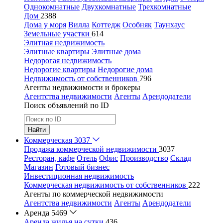
Однокомнатные
Двухкомнатные
Трехкомнатные
Дом
2388
Дома у моря
Вилла
Коттедж
Особняк
Таунхаус
Земельные участки
614
Элитная недвижимость
Элитные квартиры
Элитные дома
Недорогая недвижимость
Недорогие квартиры
Недорогие дома
Недвижимость от собственников
796
Агенты недвижимости и брокеры
Агентства недвижимости
Агенты
Арендодатели
Поиск объявлений по ID
Найти
Коммерческая
3037
Продажа коммерческой недвижимости
3037
Ресторан, кафе
Отель
Офис
Производство
Склад
Магазин
Готовый бизнес
Инвестиционная недвижимость
Коммерческая недвижимость от собственников
222
Агенты по коммерческой недвижимости
Агентства недвижимости
Агенты
Арендодатели
Аренда
5469
Аренда жилья на сутки
436