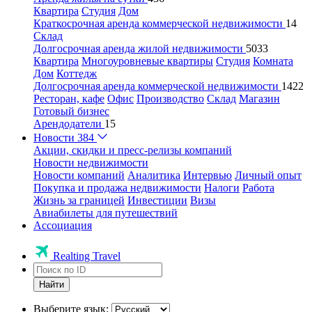
Квартира
Студия
Дом
Краткосрочная аренда коммерческой недвижимости
14
Склад
Долгосрочная аренда жилой недвижимости
5033
Квартира
Многоуровневые квартиры
Студия
Комната
Дом
Коттедж
Долгосрочная аренда коммерческой недвижимости
1422
Ресторан, кафе
Офис
Производство
Склад
Магазин
Готовый бизнес
Арендодатели
15
Новости
384
Акции, скидки и пресс-релизы компаний
Новости недвижимости
Новости компаний
Аналитика
Интервью
Личный опыт
Покупка и продажа недвижимости
Налоги
Работа
Жизнь за границей
Инвестиции
Визы
Авиабилеты для путешествий
Ассоциация
Realting Travel
Найти
Выберите язык: