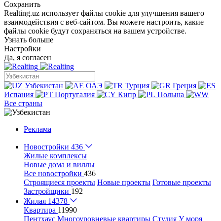
Сохранить
Realting.uz использует файлы cookie для улучшения вашего
взаимодействия с веб-сайтом. Вы можете настроить, какие
файлы cookie будут сохраняться на вашем устройстве.
Узнать больше
Настройки
Да, я согласен
Узбекистан
ОАЭ
Турция
Греция
Испания
Португалия
Кипр
Польша
Все страны
Реклама
Новостройки
436
Жилые комплексы
Новые дома и виллы
Все новостройки
436
Строящиеся проекты
Новые проекты
Готовые проекты
Застройщики
192
Жилая
14378
Квартира
11990
Пентхаус
Многоуровневые квартиры
Студия
У моря