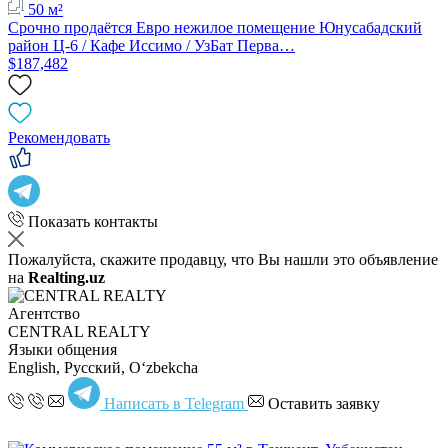
50 м²
Срочно продаётся Евро нежилое помещение Юнусабадский
район Ц-6 / Кафе Иссимо / УзБат Перва…
$187,482
Рекомендовать
Показать контакты
Пожалуйста, скажите продавцу, что Вы нашли это объявление
на
Realting.uz
Агентство
CENTRAL REALTY
Языки общения
English, Русский, Oʻzbekcha
Написать в Telegram
Оставить заявку