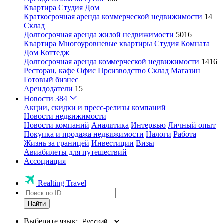
Квартира
Студия
Дом
Краткосрочная аренда коммерческой недвижимости
14
Склад
Долгосрочная аренда жилой недвижимости
5016
Квартира
Многоуровневые квартиры
Студия
Комната
Дом
Коттедж
Долгосрочная аренда коммерческой недвижимости
1416
Ресторан, кафе
Офис
Производство
Склад
Магазин
Готовый бизнес
Арендодатели
15
Новости
384
Акции, скидки и пресс-релизы компаний
Новости недвижимости
Новости компаний
Аналитика
Интервью
Личный опыт
Покупка и продажа недвижимости
Налоги
Работа
Жизнь за границей
Инвестиции
Визы
Авиабилеты для путешествий
Ассоциация
Realting Travel
Найти
Выберите язык: