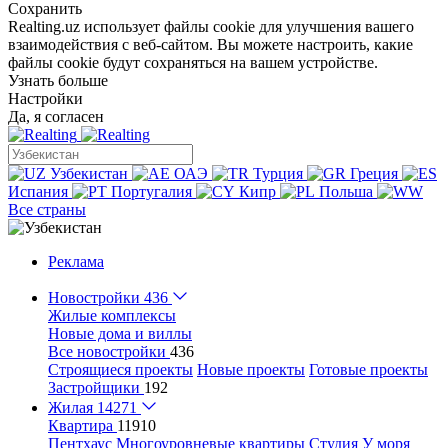
Сохранить
Realting.uz использует файлы cookie для улучшения вашего
взаимодействия с веб-сайтом. Вы можете настроить, какие
файлы cookie будут сохраняться на вашем устройстве.
Узнать больше
Настройки
Да, я согласен
Узбекистан
ОАЭ
Турция
Греция
Испания
Португалия
Кипр
Польша
Все страны
Реклама
Новостройки
436
Жилые комплексы
Новые дома и виллы
Все новостройки
436
Строящиеся проекты
Новые проекты
Готовые проекты
Застройщики
192
Жилая
14271
Квартира
11910
Пентхаус
Многоуровневые квартиры
Студия
У моря