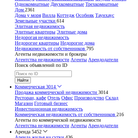
Однокомнатные
Двухкомнатные
Трехкомнатные
Дом
2361
Дома у моря
Вилла
Коттедж
Особняк
Таунхаус
Земельные участки
614
Элитная недвижимость
Элитные квартиры
Элитные дома
Недорогая недвижимость
Недорогие квартиры
Недорогие дома
Недвижимость от собственников
795
Агенты недвижимости и брокеры
Агентства недвижимости
Агенты
Арендодатели
Поиск объявлений по ID
Найти
Коммерческая
3014
Продажа коммерческой недвижимости
3014
Ресторан, кафе
Отель
Офис
Производство
Склад
Магазин
Готовый бизнес
Инвестиционная недвижимость
Коммерческая недвижимость от собственников
216
Агенты по коммерческой недвижимости
Агентства недвижимости
Агенты
Арендодатели
Аренда
5452
Аренда жилья на сутки
436