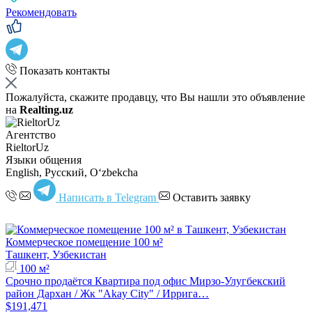
Рекомендовать
Показать контакты
Пожалуйста, скажите продавцу, что Вы нашли это объявление
на
Realting.uz
Агентство
RieltorUz
Языки общения
English, Русский, Oʻzbekcha
Написать в Telegram
Оставить заявку
Коммерческое помещение 100 м²
Ташкент, Узбекистан
100 м²
Срочно продаётся Квартира под офис Мирзо-Улугбекский
район Дархан / Жк "Akay City" / Иррига…
$191,471