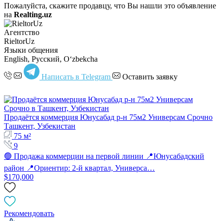
Пожалуйста, скажите продавцу, что Вы нашли это объявление
на
Realting.uz
Агентство
RieltorUz
Языки общения
English, Русский, Oʻzbekcha
Написать в Telegram
Оставить заявку
Продаётся коммерция Юнусабад р-н 75м2 Универсам Срочно
Ташкент, Узбекистан
75 м²
9
🟢 Продажа коммерции на первой линии 📍Юнусабадский
район 📍Ориентир: 2-й квартал, Универса…
$170,000
Рекомендовать