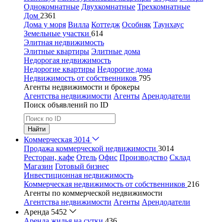
Однокомнатные
Двухкомнатные
Трехкомнатные
Дом
2361
Дома у моря
Вилла
Коттедж
Особняк
Таунхаус
Земельные участки
614
Элитная недвижимость
Элитные квартиры
Элитные дома
Недорогая недвижимость
Недорогие квартиры
Недорогие дома
Недвижимость от собственников
795
Агенты недвижимости и брокеры
Агентства недвижимости
Агенты
Арендодатели
Поиск объявлений по ID
Найти
Коммерческая
3014
Продажа коммерческой недвижимости
3014
Ресторан, кафе
Отель
Офис
Производство
Склад
Магазин
Готовый бизнес
Инвестиционная недвижимость
Коммерческая недвижимость от собственников
216
Агенты по коммерческой недвижимости
Агентства недвижимости
Агенты
Арендодатели
Аренда
5452
Аренда жилья на сутки
436