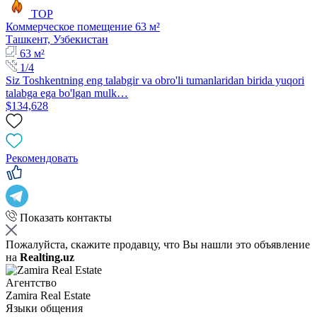
TOP
Коммерческое помещение 63 м²
Ташкент, Узбекистан
63 м²
1/4
Siz Toshkentning eng talabgir va obro'li tumanlaridan birida yuqori
talabga ega bo'lgan mulk…
$134,628
Рекомендовать
Показать контакты
Пожалуйста, скажите продавцу, что Вы нашли это объявление
на
Realting.uz
Агентство
Zamira Real Estate
Языки общения