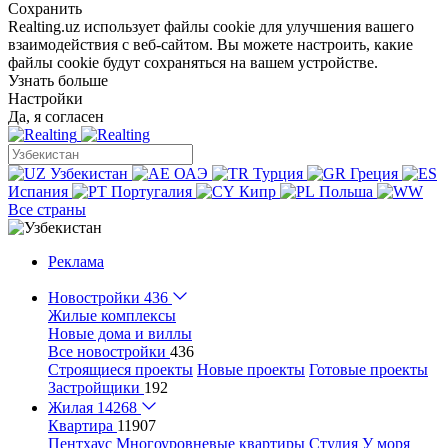
Сохранить
Realting.uz использует файлы cookie для улучшения вашего
взаимодействия с веб-сайтом. Вы можете настроить, какие
файлы cookie будут сохраняться на вашем устройстве.
Узнать больше
Настройки
Да, я согласен
Узбекистан
ОАЭ
Турция
Греция
Испания
Португалия
Кипр
Польша
Все страны
Реклама
Новостройки
436
Жилые комплексы
Новые дома и виллы
Все новостройки
436
Строящиеся проекты
Новые проекты
Готовые проекты
Застройщики
192
Жилая
14268
Квартира
11907
Пентхаус
Многоуровневые квартиры
Студия
У моря