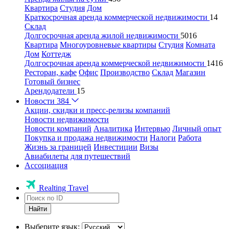
Квартира
Студия
Дом
Краткосрочная аренда коммерческой недвижимости
14
Склад
Долгосрочная аренда жилой недвижимости
5016
Квартира
Многоуровневые квартиры
Студия
Комната
Дом
Коттедж
Долгосрочная аренда коммерческой недвижимости
1416
Ресторан, кафе
Офис
Производство
Склад
Магазин
Готовый бизнес
Арендодатели
15
Новости
384
Акции, скидки и пресс-релизы компаний
Новости недвижимости
Новости компаний
Аналитика
Интервью
Личный опыт
Покупка и продажа недвижимости
Налоги
Работа
Жизнь за границей
Инвестиции
Визы
Авиабилеты для путешествий
Ассоциация
Realting Travel
Найти
Выберите язык: