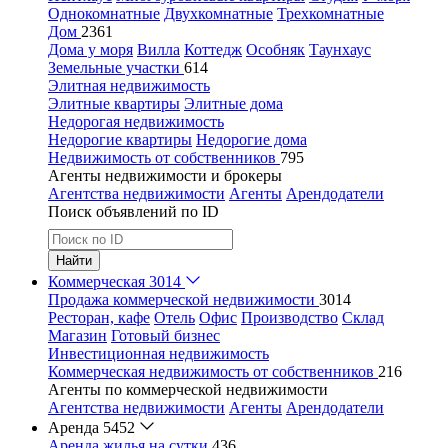
Однокомнатные
Двухкомнатные
Трехкомнатные
Дом
2361
Дома у моря
Вилла
Коттедж
Особняк
Таунхаус
Земельные участки
614
Элитная недвижимость
Элитные квартиры
Элитные дома
Недорогая недвижимость
Недорогие квартиры
Недорогие дома
Недвижимость от собственников
795
Агенты недвижимости и брокеры
Агентства недвижимости
Агенты
Арендодатели
Поиск объявлений по ID
Найти
Коммерческая
3014
Продажа коммерческой недвижимости
3014
Ресторан, кафе
Отель
Офис
Производство
Склад
Магазин
Готовый бизнес
Инвестиционная недвижимость
Коммерческая недвижимость от собственников
216
Агенты по коммерческой недвижимости
Агентства недвижимости
Агенты
Арендодатели
Аренда
5452
Аренда жилья на сутки
436