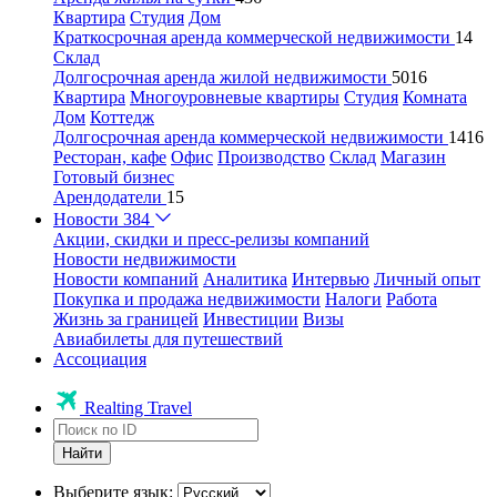
Квартира
Студия
Дом
Краткосрочная аренда коммерческой недвижимости
14
Склад
Долгосрочная аренда жилой недвижимости
5016
Квартира
Многоуровневые квартиры
Студия
Комната
Дом
Коттедж
Долгосрочная аренда коммерческой недвижимости
1416
Ресторан, кафе
Офис
Производство
Склад
Магазин
Готовый бизнес
Арендодатели
15
Новости
384
Акции, скидки и пресс-релизы компаний
Новости недвижимости
Новости компаний
Аналитика
Интервью
Личный опыт
Покупка и продажа недвижимости
Налоги
Работа
Жизнь за границей
Инвестиции
Визы
Авиабилеты для путешествий
Ассоциация
Realting Travel
Найти
Выберите язык: