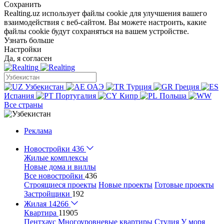
Сохранить
Realting.uz использует файлы cookie для улучшения вашего
взаимодействия с веб-сайтом. Вы можете настроить, какие
файлы cookie будут сохраняться на вашем устройстве.
Узнать больше
Настройки
Да, я согласен
Узбекистан
ОАЭ
Турция
Греция
Испания
Португалия
Кипр
Польша
Все страны
Реклама
Новостройки
436
Жилые комплексы
Новые дома и виллы
Все новостройки
436
Строящиеся проекты
Новые проекты
Готовые проекты
Застройщики
192
Жилая
14266
Квартира
11905
Пентхаус
Многоуровневые квартиры
Студия
У моря