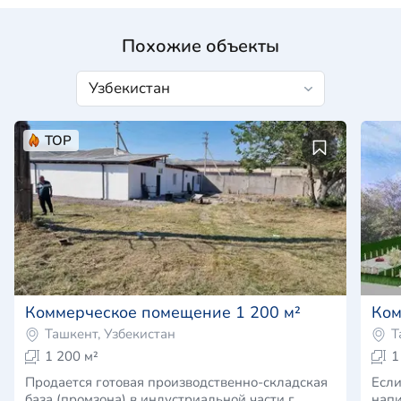
Похожие объекты
TOP
Коммерческое помещение 1 200 м²
Ком
Ташкент, Узбекистан
Т
1 200 м²
1
Продается готовая производственно-складская
Если н
база (промзона) в индустриальной части г.
напи