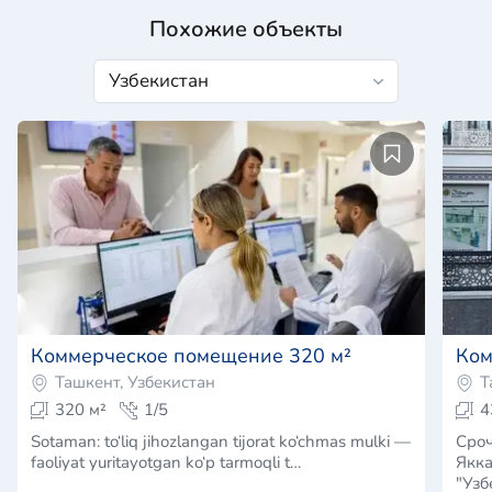
Похожие объекты
Коммерческое помещение 320 м²
Ком
Ташкент, Узбекистан
Т
320 м²
1/5
4
Sotaman: to‘liq jihozlangan tijorat ko‘chmas mulki —
Срочно п
faoliyat yuritayotgan ko‘p tarmoqli t…
Якка