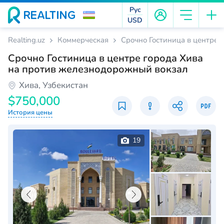
Рус
USD
Realting.uz
Коммерческая
Срочно Гостиница в центре 
Срочно Гостиница в центре города Хива
на против железнодорожный вокзал
Хива, Узбекистан
$750,000
История цены
19