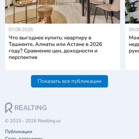
07.08.2026
05.0
Что выгоднее купить: квартиру в
Мож
Ташкенте, Алматы или Астане в 2026
нед
году? Сравнение цен, доходности и
рук
перспектив
Показать все публикации
© 2023 - 2026 Realting.uz
Публикации
Стать партнером