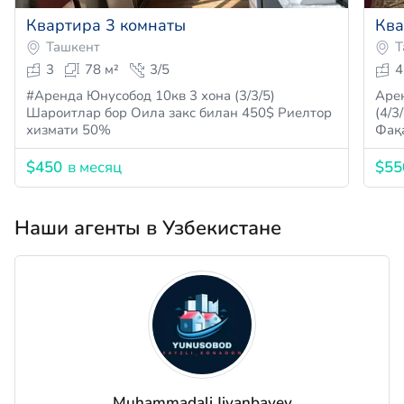
Квартира 3 комнаты
Ква
Ташкент
Т
3
78 м²
3/5
4
#Аренда Юнусобод 10кв 3 хона (3/3/5)
Арен
Шароитлар бор Оила закс билан 450$ Риелтор
(4/3/4
хизмати 50%
Фақ
$450
в месяц
$55
Наши агенты в Узбекистане
Muhammadali Jiyanbayev