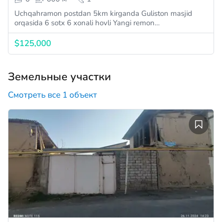
Uchqahramon postdan 5km kirganda Guliston masjid
orqasida 6 sotx 6 xonali hovli Yangi remon…
$125,000
Земельные участки
Смотреть все 1 объект