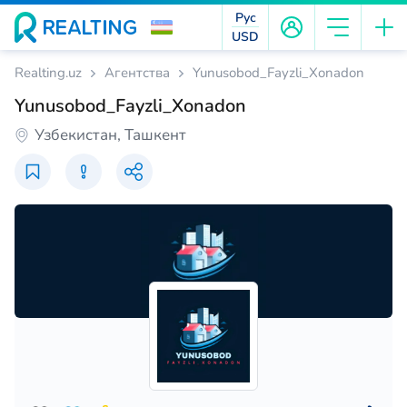
Рус
USD
Realting.uz
Агентства
Yunusobod_Fayzli_Xonadon
Yunusobod_Fayzli_Xonadon
Узбекистан, Ташкент