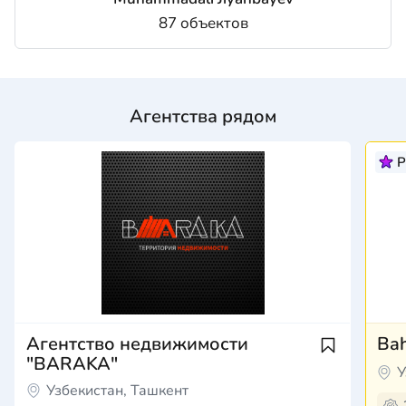
87 объектов
Агентства рядом
P
Агентство недвижимости
Bah
"BARAKA"
У
Узбекистан, Ташкент