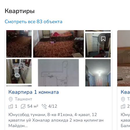
Квартиры
Смотреть все 83 объекта
Квартира 1 комната
Ква
Ташкент
Т
1
54 м²
4/12
2
Юнусобод тумани, 8-кв #1хона, 4-қават, 12
Юнус
қаватли уй Хоналар алохида 2 хона қилинган
қав
Майдон…
Бал