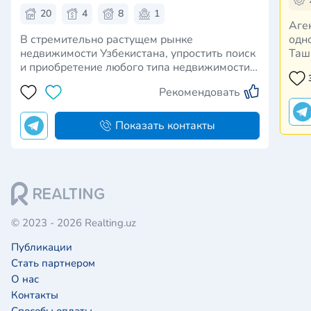
20
4
8
1
Аге
В стремительно растущем рынке
одн
недвижимости Узбекистана, упростить поиск
Таш
и приобретение любого типа недвижимости
нед
для всех участников рынка крайне важна.
пред
Рекомендовать
Вместе с тем, данная тенденция
про
Помимо того, что мы занимаемся поиском
нед
недвижимости (как большинство привыкли
пре
Показать контакты
думать) мы также: …
© 2023 - 2026 Realting.uz
Публикации
Стать партнером
О нас
Контакты