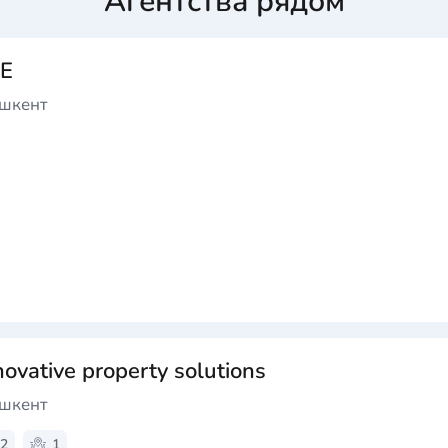
Агентства рядом
E
ашкент
ovative property solutions
ашкент
2
1