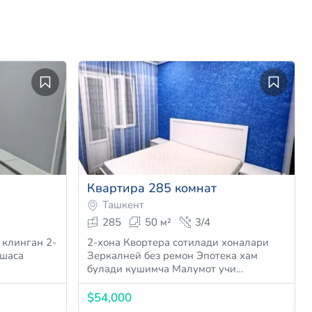
Квартира 285 комнат
Ташкент
285
50 м²
3/4
 клинган 2-
2-хона Квортера сотилади хоналари
яшаса
Зеркалней без ремон Эпотека хам
булади кушимча Малумот учи…
$54,000