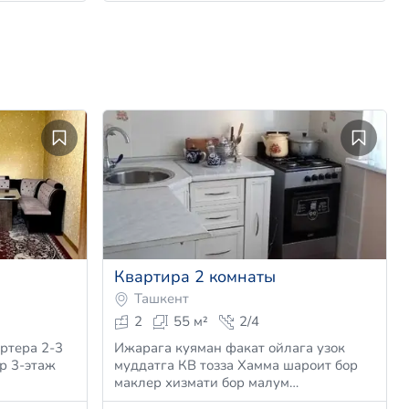
Квартира 2 комнаты
Ташкент
2
55 м²
2/4
ртера 2-3
Ижарага куяман факат ойлага узок
р 3-этаж
муддатга КВ тозза Хамма шароит бор
маклер хизмати бор малум…