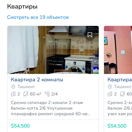
Квартиры
Смотреть все 19 объектов
Квартира 2 комнаты
Квартира
Ташкент
Ташкент
2
60 м²
2/4
2
60
Срочно сотилади 2-хонали 2-этаж
Срочно 2-х
балкон котта 2/6 Улутшенная
балкон 2/6
планерофка ремонт сиредней 60-кв…
узел хам р
$54,500
$54,500