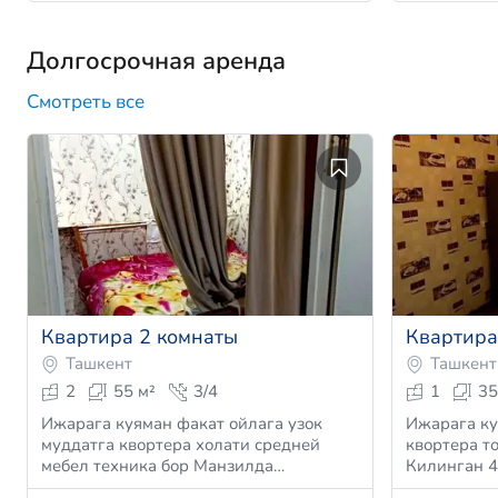
Долгосрочная аренда
Смотреть все
Квартира 2 комнаты
Квартира
Ташкент
Ташкент
2
55 м²
3/4
1
35
Ижарага куяман факат ойлага узок
Ижарага ку
муддатга квортера холати средней
квортера то
мебел техника бор Манзилда…
Килинган 4