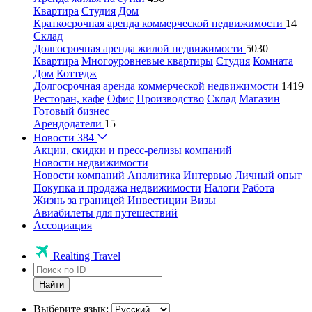
Квартира
Студия
Дом
Краткосрочная аренда коммерческой недвижимости
14
Склад
Долгосрочная аренда жилой недвижимости
5030
Квартира
Многоуровневые квартиры
Студия
Комната
Дом
Коттедж
Долгосрочная аренда коммерческой недвижимости
1419
Ресторан, кафе
Офис
Производство
Склад
Магазин
Готовый бизнес
Арендодатели
15
Новости
384
Акции, скидки и пресс-релизы компаний
Новости недвижимости
Новости компаний
Аналитика
Интервью
Личный опыт
Покупка и продажа недвижимости
Налоги
Работа
Жизнь за границей
Инвестиции
Визы
Авиабилеты для путешествий
Ассоциация
Realting Travel
Найти
Выберите язык: