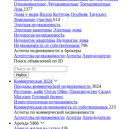
Однокомнатные
Двухкомнатные
Трехкомнатные
Дом
2377
Дома у моря
Вилла
Коттедж
Особняк
Таунхаус
Земельные участки
614
Элитная недвижимость
Элитные квартиры
Элитные дома
Недорогая недвижимость
Недорогие квартиры
Недорогие дома
Недвижимость от собственников
796
Агенты недвижимости и брокеры
Агентства недвижимости
Агенты
Арендодатели
Поиск объявлений по ID
Найти
Коммерческая
3024
Продажа коммерческой недвижимости
3024
Ресторан, кафе
Отель
Офис
Производство
Склад
Магазин
Готовый бизнес
Инвестиционная недвижимость
Коммерческая недвижимость от собственников
223
Агенты по коммерческой недвижимости
Агентства недвижимости
Агенты
Арендодатели
Аренда
5466
Аренда жилья на сутки
436