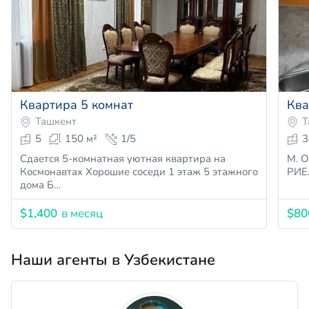
Квартира 5 комнат
Ква
Ташкент
Т
5
150 м²
1/5
3
Сдается 5-комнатная уютная квартира на
М. Ойбек 2 этаж 4
Космонавтах Хорошие соседи 1 этаж 5 этажного
дома Б…
$1,400
в месяц
$80
Наши агенты в Узбекистане