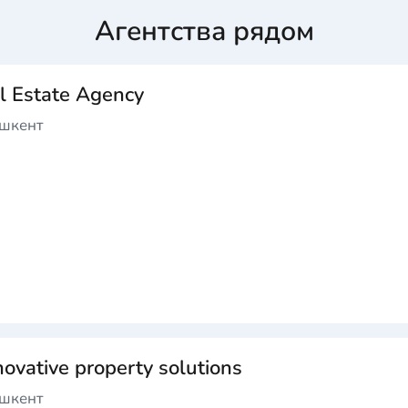
Агентства рядом
 Estate Agency
ашкент
ovative property solutions
ашкент