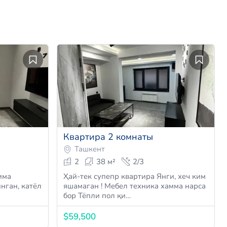
Квартира 2 комнаты
Ташкент
2
38 м²
2/3
има
Ҳай-тeк супeпр квартира Янги, хeч ким
нган, катёл
яшамаган ! Мeбeл тeхника хамма нарса
бор Тёпли пол қи…
$59,500