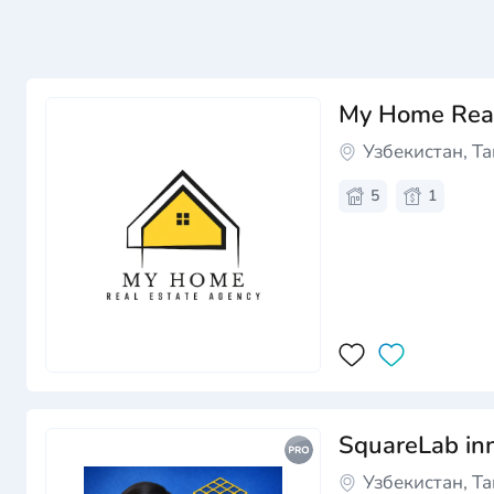
My Home Real
Узбекистан, Т
5
1
SquareLab inn
Узбекистан, Т