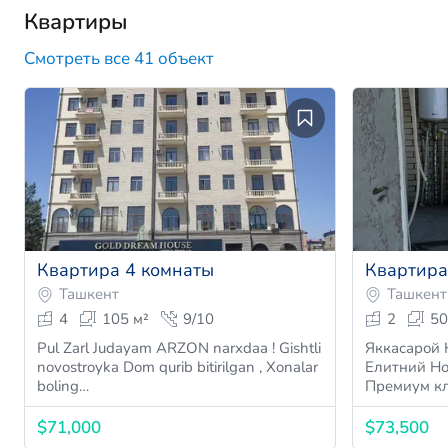
Квартиры
Смотреть все 41 объект
Квартира 4 комнаты
Квартира
Ташкент
Ташкент
4
105 м²
9/10
2
50
Pul Zarl Judayam ARZON narxdaa ! Gishtli
Яккасарой 
novostroyka Dom qurib bitirilgan , Xonalar
Eлитний Но
boling…
Прeмиум кл
$71,000
$73,500