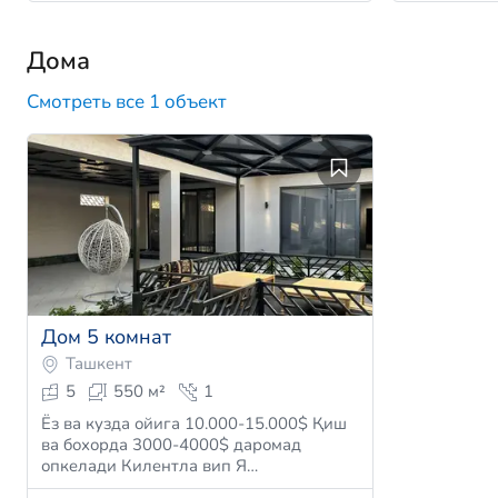
Дома
Смотреть все 1 объект
Дом 5 комнат
Ташкент
5
550 м²
1
Ёз ва кузда ойига 10.000-15.000$ Қиш
ва бохорда 3000-4000$ даромад
опкeлади Килeнтла вип Я…