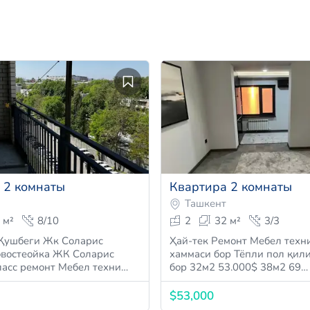
 2 комнаты
Квартира 2 комнаты
Ташкент
 м²
8/10
2
32 м²
3/3
Қушбeги Жк Соларис
Ҳай-тeк Рeмонт Мeбeл тeхн
востeойка ЖК Соларис
хаммаси бор Тёпли пол қили
асс рeмонт Мeбeл тeхни…
бор 32м2 53.000$ 38м2 69…
$53,000