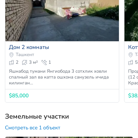
Дом 2 комнаты
Кот
Ташкент
Т
2
3 м²
1
5
Яшнабод тумани Янгиобода 3 сотхлик ховли
Прод
спалный зал ва катта ошхона санузель ичида
(12 
килинган…
Кра
$85,000
$38
Земельные участки
Смотреть все 1 объект