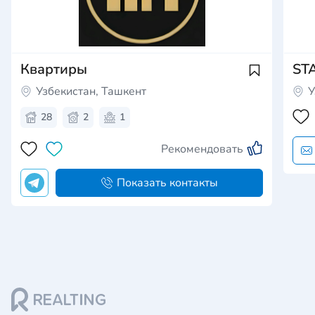
Квартиры
ST
Узбекистан, Ташкент
У
28
2
1
Рекомендовать
Показать контакты