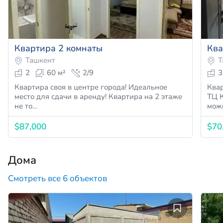
Квартира 2 комнаты
Ква
Ташкент
Т
2
60 м²
2/9
3
Квартира своя в центре города! Идеальное
Квар
место для сдачи в аренду! Квартира на 2 этаже
ТЦ К
не то…
мож
$87,000
$70
Дома
Смотреть все 6 объектов