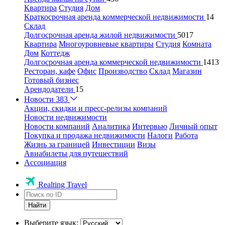
Квартира
Студия
Дом
Краткосрочная аренда коммерческой недвижимости
14
Склад
Долгосрочная аренда жилой недвижимости
5017
Квартира
Многоуровневые квартиры
Студия
Комната
Дом
Коттедж
Долгосрочная аренда коммерческой недвижимости
1413
Ресторан, кафе
Офис
Производство
Склад
Магазин
Готовый бизнес
Арендодатели
15
Новости
383
Акции, скидки и пресс-релизы компаний
Новости недвижимости
Новости компаний
Аналитика
Интервью
Личный опыт
Покупка и продажа недвижимости
Налоги
Работа
Жизнь за границей
Инвестиции
Визы
Авиабилеты для путешествий
Ассоциация
Realting Travel
Найти
Выберите язык: