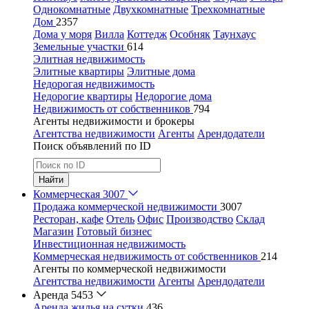
Однокомнатные
Двухкомнатные
Трехкомнатные
Дом
2357
Дома у моря
Вилла
Коттедж
Особняк
Таунхаус
Земельные участки
614
Элитная недвижимость
Элитные квартиры
Элитные дома
Недорогая недвижимость
Недорогие квартиры
Недорогие дома
Недвижимость от собственников
794
Агенты недвижимости и брокеры
Агентства недвижимости
Агенты
Арендодатели
Поиск объявлений по ID
Найти
Коммерческая
3007
Продажа коммерческой недвижимости
3007
Ресторан, кафе
Отель
Офис
Производство
Склад
Магазин
Готовый бизнес
Инвестиционная недвижимость
Коммерческая недвижимость от собственников
214
Агенты по коммерческой недвижимости
Агентства недвижимости
Агенты
Арендодатели
Аренда
5453
Аренда жилья на сутки
436