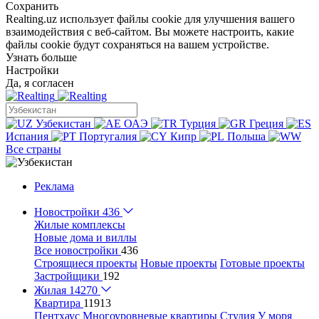
Сохранить
Realting.uz использует файлы cookie для улучшения вашего
взаимодействия с веб-сайтом. Вы можете настроить, какие
файлы cookie будут сохраняться на вашем устройстве.
Узнать больше
Настройки
Да, я согласен
Узбекистан
ОАЭ
Турция
Греция
Испания
Португалия
Кипр
Польша
Все страны
Реклама
Новостройки
436
Жилые комплексы
Новые дома и виллы
Все новостройки
436
Строящиеся проекты
Новые проекты
Готовые проекты
Застройщики
192
Жилая
14270
Квартира
11913
Пентхаус
Многоуровневые квартиры
Студия
У моря