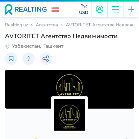
Рус
USD
Realting.uz
Агентства
AVTORITET Агентство Недвижим
AVTORITET Агентство Недвижимости
Узбекистан, Ташкент