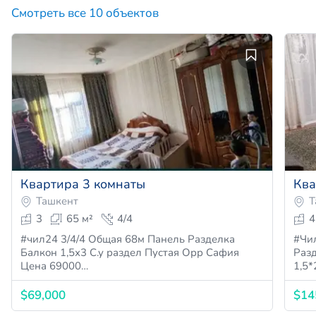
Смотреть все 10 объектов
Квартира 3 комнаты
Ква
Ташкент
Т
3
65 м²
4/4
4
#чил24 3/4/4 Общая 68м Панель Разделка
#Чи
Балкон 1,5х3 С.у раздел Пустая Орр Сафия
Разде
Цена 69000…
1,5*
$69,000
$14