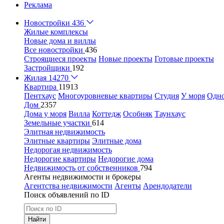
Реклама
Новостройки
436
Жилые комплексы
Новые дома и виллы
Все новостройки
436
Строящиеся проекты
Новые проекты
Готовые проекты
Застройщики
192
Жилая
14270
Квартира
11913
Пентхаус
Многоуровневые квартиры
Студия
У моря
Одн
Дом
2357
Дома у моря
Вилла
Коттедж
Особняк
Таунхаус
Земельные участки
614
Элитная недвижимость
Элитные квартиры
Элитные дома
Недорогая недвижимость
Недорогие квартиры
Недорогие дома
Недвижимость от собственников
794
Агенты недвижимости и брокеры
Агентства недвижимости
Агенты
Арендодатели
Поиск объявлений по ID
Найти