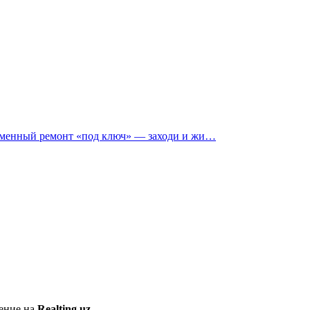
еменный ремонт «под ключ» — заходи и жи…
ление на
Realting.uz