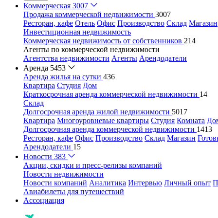
Коммерческая
3007
Продажа коммерческой недвижимости
3007
Ресторан, кафе
Отель
Офис
Производство
Склад
Магазин
Инвестиционная недвижимость
Коммерческая недвижимость от собственников
214
Агенты по коммерческой недвижимости
Агентства недвижимости
Агенты
Арендодатели
Аренда
5453
Аренда жилья на сутки
436
Квартира
Студия
Дом
Краткосрочная аренда коммерческой недвижимости
14
Склад
Долгосрочная аренда жилой недвижимости
5017
Квартира
Многоуровневые квартиры
Студия
Комната
До
Долгосрочная аренда коммерческой недвижимости
1413
Ресторан, кафе
Офис
Производство
Склад
Магазин
Готов
Арендодатели
15
Новости
383
Акции, скидки и пресс-релизы компаний
Новости недвижимости
Новости компаний
Аналитика
Интервью
Личный опыт
П
Авиабилеты для путешествий
Ассоциация