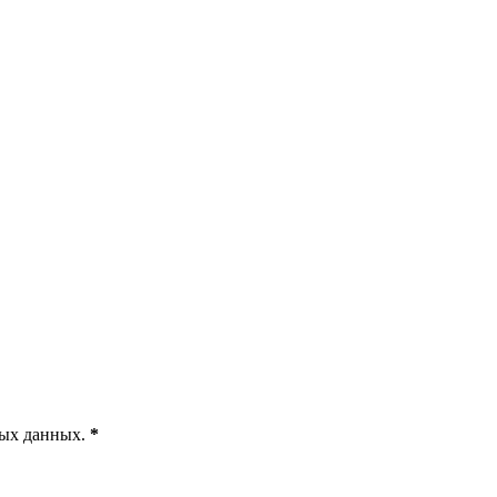
ных данных
.
*