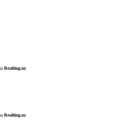
на
Realting.uz
на
Realting.uz