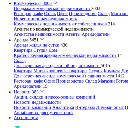
Коммерческая
3003
Продажа коммерческой недвижимости
3003
Ресторан, кафе
Отель
Офис
Производство
Склад
Магазин
Инвестиционная недвижимость
Коммерческая недвижимость от собственников
214
Агенты по коммерческой недвижимости
Агентства недвижимости
Агенты
Арендодатели
Аренда
5451
Аренда жилья на сутки
436
Квартира
Студия
Дом
Краткосрочная аренда коммерческой недвижимости
14
Склад
Долгосрочная аренда жилой недвижимости
5015
Квартира
Многоуровневые квартиры
Студия
Комната
До
Долгосрочная аренда коммерческой недвижимости
1412
Ресторан, кафе
Офис
Производство
Склад
Магазин
Готов
Арендодатели
15
Новости
383
Акции, скидки и пресс-релизы компаний
Новости недвижимости
Новости компаний
Аналитика
Интервью
Личный опыт
П
Авиабилеты для путешествий
Ассоциация