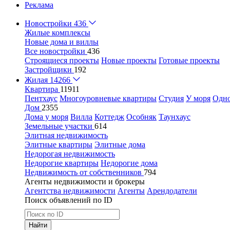
Реклама
Новостройки
436
Жилые комплексы
Новые дома и виллы
Все новостройки
436
Строящиеся проекты
Новые проекты
Готовые проекты
Застройщики
192
Жилая
14266
Квартира
11911
Пентхаус
Многоуровневые квартиры
Студия
У моря
Одн
Дом
2355
Дома у моря
Вилла
Коттедж
Особняк
Таунхаус
Земельные участки
614
Элитная недвижимость
Элитные квартиры
Элитные дома
Недорогая недвижимость
Недорогие квартиры
Недорогие дома
Недвижимость от собственников
794
Агенты недвижимости и брокеры
Агентства недвижимости
Агенты
Арендодатели
Поиск объявлений по ID
Найти