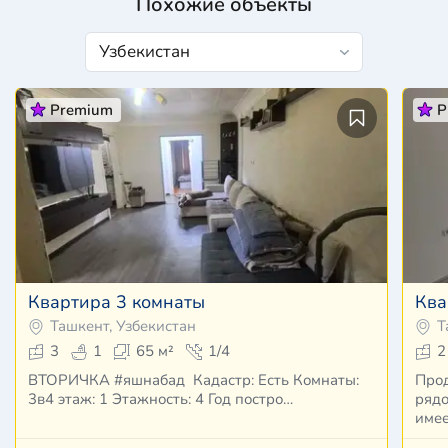
Похожие объекты
Premium
P
Квартира 3 комнаты
Ква
Ташкент, Узбекистан
Т
3
1
65 м²
1/4
2
ВТОРИЧКА #яшнабад Кадастр: Есть Комнаты:
Прод
3в4 этаж: 1 Этажность: 4 Год постро…
рядо
име