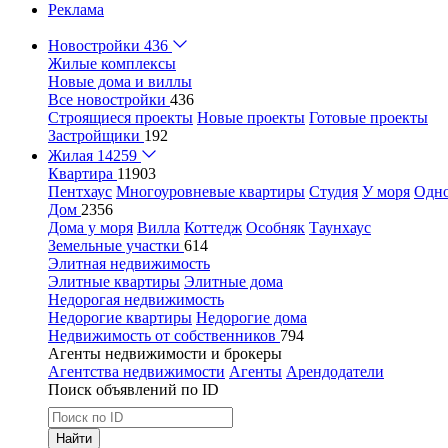
Реклама
Новостройки
436
Жилые комплексы
Новые дома и виллы
Все новостройки
436
Строящиеся проекты
Новые проекты
Готовые проекты
Застройщики
192
Жилая
14259
Квартира
11903
Пентхаус
Многоуровневые квартиры
Студия
У моря
Одн
Дом
2356
Дома у моря
Вилла
Коттедж
Особняк
Таунхаус
Земельные участки
614
Элитная недвижимость
Элитные квартиры
Элитные дома
Недорогая недвижимость
Недорогие квартиры
Недорогие дома
Недвижимость от собственников
794
Агенты недвижимости и брокеры
Агентства недвижимости
Агенты
Арендодатели
Поиск объявлений по ID
Найти