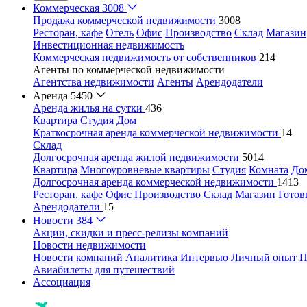
Коммерческая
3008
Продажа коммерческой недвижимости
3008
Ресторан, кафе
Отель
Офис
Производство
Склад
Магазин
Инвестиционная недвижимость
Коммерческая недвижимость от собственников
214
Агенты по коммерческой недвижимости
Агентства недвижимости
Агенты
Арендодатели
Аренда
5450
Аренда жилья на сутки
436
Квартира
Студия
Дом
Краткосрочная аренда коммерческой недвижимости
14
Склад
Долгосрочная аренда жилой недвижимости
5014
Квартира
Многоуровневые квартиры
Студия
Комната
До
Долгосрочная аренда коммерческой недвижимости
1413
Ресторан, кафе
Офис
Производство
Склад
Магазин
Готов
Арендодатели
15
Новости
384
Акции, скидки и пресс-релизы компаний
Новости недвижимости
Новости компаний
Аналитика
Интервью
Личный опыт
П
Авиабилеты для путешествий
Ассоциация