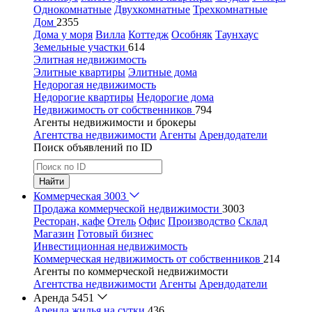
Однокомнатные
Двухкомнатные
Трехкомнатные
Дом
2355
Дома у моря
Вилла
Коттедж
Особняк
Таунхаус
Земельные участки
614
Элитная недвижимость
Элитные квартиры
Элитные дома
Недорогая недвижимость
Недорогие квартиры
Недорогие дома
Недвижимость от собственников
794
Агенты недвижимости и брокеры
Агентства недвижимости
Агенты
Арендодатели
Поиск объявлений по ID
Найти
Коммерческая
3003
Продажа коммерческой недвижимости
3003
Ресторан, кафе
Отель
Офис
Производство
Склад
Магазин
Готовый бизнес
Инвестиционная недвижимость
Коммерческая недвижимость от собственников
214
Агенты по коммерческой недвижимости
Агентства недвижимости
Агенты
Арендодатели
Аренда
5451
Аренда жилья на сутки
436