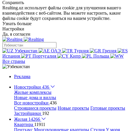
Сохранить
Realting.uz использует файлы cookie для улучшения вашего
взаимодействия с веб-сайтом. Вы можете настроить, какие
файлы cookie будут сохраняться на вашем устройстве.
Узнать больше
Настройки
Да, я согласен
Узбекистан
ОАЭ
Турция
Греция
Испания
Португалия
Кипр
Польша
Все страны
Реклама
Новостройки
436
Жилые комплексы
Новые дома и виллы
Все новостройки
436
Строящиеся проекты
Новые проекты
Готовые проекты
Застройщики
192
Жилая
14266
Квартира
11911
Пентхаус
Многоуровневые квартиры
Студия
У моря