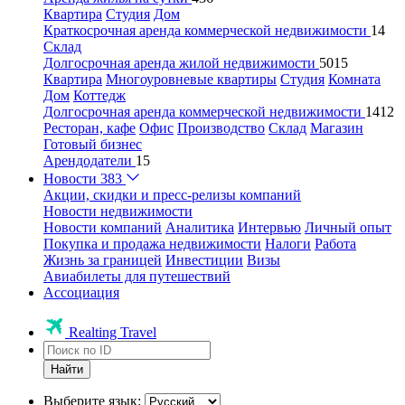
Квартира
Студия
Дом
Краткосрочная аренда коммерческой недвижимости
14
Склад
Долгосрочная аренда жилой недвижимости
5015
Квартира
Многоуровневые квартиры
Студия
Комната
Дом
Коттедж
Долгосрочная аренда коммерческой недвижимости
1412
Ресторан, кафе
Офис
Производство
Склад
Магазин
Готовый бизнес
Арендодатели
15
Новости
383
Акции, скидки и пресс-релизы компаний
Новости недвижимости
Новости компаний
Аналитика
Интервью
Личный опыт
Покупка и продажа недвижимости
Налоги
Работа
Жизнь за границей
Инвестиции
Визы
Авиабилеты для путешествий
Ассоциация
Realting Travel
Найти
Выберите язык: