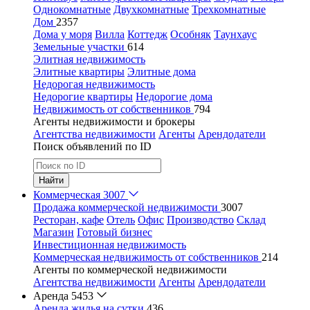
Однокомнатные
Двухкомнатные
Трехкомнатные
Дом
2357
Дома у моря
Вилла
Коттедж
Особняк
Таунхаус
Земельные участки
614
Элитная недвижимость
Элитные квартиры
Элитные дома
Недорогая недвижимость
Недорогие квартиры
Недорогие дома
Недвижимость от собственников
794
Агенты недвижимости и брокеры
Агентства недвижимости
Агенты
Арендодатели
Поиск объявлений по ID
Найти
Коммерческая
3007
Продажа коммерческой недвижимости
3007
Ресторан, кафе
Отель
Офис
Производство
Склад
Магазин
Готовый бизнес
Инвестиционная недвижимость
Коммерческая недвижимость от собственников
214
Агенты по коммерческой недвижимости
Агентства недвижимости
Агенты
Арендодатели
Аренда
5453
Аренда жилья на сутки
436