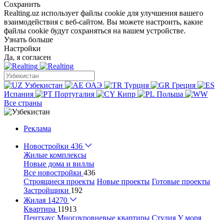
Сохранить
Realting.uz использует файлы cookie для улучшения вашего
взаимодействия с веб-сайтом. Вы можете настроить, какие
файлы cookie будут сохраняться на вашем устройстве.
Узнать больше
Настройки
Да, я согласен
Узбекистан
ОАЭ
Турция
Греция
Испания
Португалия
Кипр
Польша
Все страны
Реклама
Новостройки
436
Жилые комплексы
Новые дома и виллы
Все новостройки
436
Строящиеся проекты
Новые проекты
Готовые проекты
Застройщики
192
Жилая
14270
Квартира
11913
Пентхаус
Многоуровневые квартиры
Студия
У моря