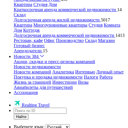
Квартира
Студия
Дом
Краткосрочная аренда коммерческой недвижимости
14
Склад
Долгосрочная аренда жилой недвижимости
5017
Квартира
Многоуровневые квартиры
Студия
Комната
Дом
Коттедж
Долгосрочная аренда коммерческой недвижимости
1413
Ресторан, кафе
Офис
Производство
Склад
Магазин
Готовый бизнес
Арендодатели
15
Новости
384
Акции, скидки и пресс-релизы компаний
Новости недвижимости
Новости компаний
Аналитика
Интервью
Личный опыт
Покупка и продажа недвижимости
Налоги
Работа
Жизнь за границей
Инвестиции
Визы
Авиабилеты для путешествий
Ассоциация
Realting Travel
Найти
Выберите язык: