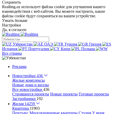
Сохранить
Realting.uz использует файлы cookie для улучшения вашего
взаимодействия с веб-сайтом. Вы можете настроить, какие
файлы cookie будут сохраняться на вашем устройстве.
Узнать больше
Настройки
Да, я согласен
Узбекистан
ОАЭ
Турция
Греция
Испания
Португалия
Кипр
Польша
Все страны
Реклама
Новостройки
436
Жилые комплексы
Новые дома и виллы
Все новостройки
436
Строящиеся проекты
Новые проекты
Готовые проекты
Застройщики
192
Жилая
14259
Квартира
11903
Пентхаус
Многоуровневые квартиры
Студия
У моря