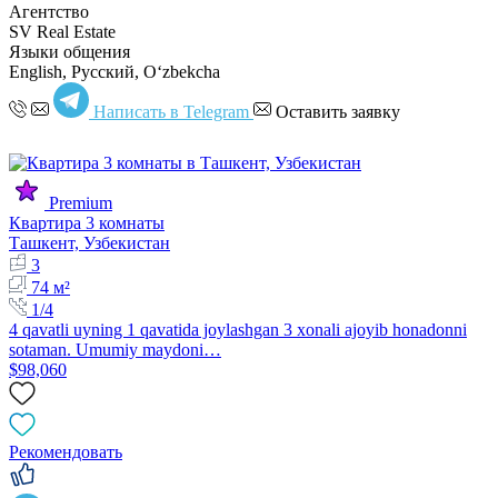
Агентство
SV Real Estate
Языки общения
English, Русский, Oʻzbekcha
Написать в Telegram
Оставить заявку
Premium
Квартира 3 комнаты
Ташкент, Узбекистан
3
74 м²
1/4
4 qavatli uyning 1 qavatida joylashgan 3 xonali ajoyib honadonni
sotaman. Umumiy maydoni…
$98,060
Рекомендовать