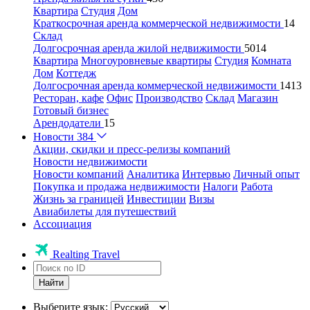
Квартира
Студия
Дом
Краткосрочная аренда коммерческой недвижимости
14
Склад
Долгосрочная аренда жилой недвижимости
5014
Квартира
Многоуровневые квартиры
Студия
Комната
Дом
Коттедж
Долгосрочная аренда коммерческой недвижимости
1413
Ресторан, кафе
Офис
Производство
Склад
Магазин
Готовый бизнес
Арендодатели
15
Новости
384
Акции, скидки и пресс-релизы компаний
Новости недвижимости
Новости компаний
Аналитика
Интервью
Личный опыт
Покупка и продажа недвижимости
Налоги
Работа
Жизнь за границей
Инвестиции
Визы
Авиабилеты для путешествий
Ассоциация
Realting Travel
Найти
Выберите язык: