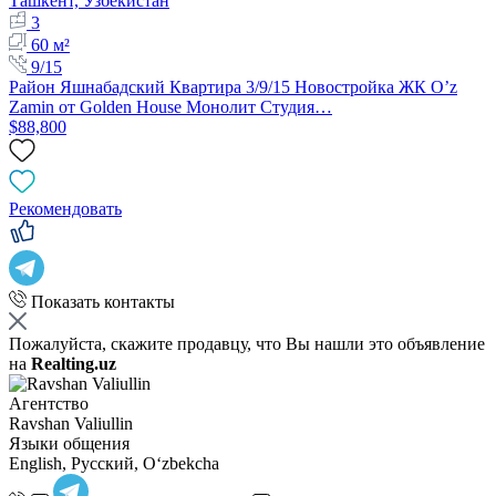
Ташкент, Узбекистан
3
60 м²
9/15
Район Яшнабадский Квартира 3/9/15 Новостройка ЖК O’z
Zamin от Golden House Монолит Студия…
$88,800
Рекомендовать
Показать контакты
Пожалуйста, скажите продавцу, что Вы нашли это объявление
на
Realting.uz
Агентство
Ravshan Valiullin
Языки общения
English, Русский, Oʻzbekcha