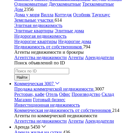
Однокомнатные
Двухкомнатные
Трехкомнатные
Дом
2356
Дома у моря
Вилла
Коттедж
Особняк
Таунхаус
Земельные участки
614
Элитная недвижимость
Элитные квартиры
Элитные дома
Недорогая недвижимость
Недорогие квартиры
Недорогие дома
Недвижимость от собственников
794
Агенты недвижимости и брокеры
Агентства недвижимости
Агенты
Арендодатели
Поиск объявлений по ID
Найти
Коммерческая
3007
Продажа коммерческой недвижимости
3007
Ресторан, кафе
Отель
Офис
Производство
Склад
Магазин
Готовый бизнес
Инвестиционная недвижимость
Коммерческая недвижимость от собственников
214
Агенты по коммерческой недвижимости
Агентства недвижимости
Агенты
Арендодатели
Аренда
5450
Аренда жилья на сутки
436