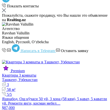
Показать контакты
Пожалуйста, скажите продавцу, что Вы нашли это объявление
на
Realting.uz
Агентство
Ravshan Valiullin
Языки общения
English, Русский, Oʻzbekcha
Написать в Telegram
Оставить заявку
Premium
Квартира 3 комнаты
Ташкент, Узбекистан
3
58 м²
5/5
Яшнабод, Ош кўчаси 50 уй, 3 хона (58 квм), 5 қават, 5 қаватли
уй. Ремонти янги, кисман мебел…
$87,000