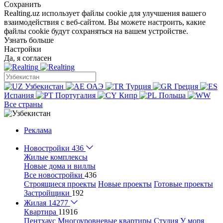
Сохранить
Realting.uz использует файлы cookie для улучшения вашего
взаимодействия с веб-сайтом. Вы можете настроить, какие
файлы cookie будут сохраняться на вашем устройстве.
Узнать больше
Настройки
Да, я согласен
Узбекистан
ОАЭ
Турция
Греция
Испания
Португалия
Кипр
Польша
Все страны
Реклама
Новостройки
436
Жилые комплексы
Новые дома и виллы
Все новостройки
436
Строящиеся проекты
Новые проекты
Готовые проекты
Застройщики
192
Жилая
14277
Квартира
11916
Пентхаус
Многоуровневые квартиры
Студия
У моря