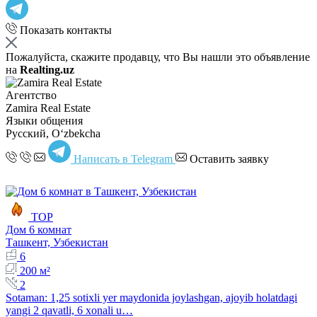
Показать контакты
Пожалуйста, скажите продавцу, что Вы нашли это объявление
на
Realting.uz
Агентство
Zamira Real Estate
Языки общения
Русский, Oʻzbekcha
Написать в Telegram
Оставить заявку
TOP
Дом 6 комнат
Ташкент, Узбекистан
6
200 м²
2
Sotaman: 1,25 sotixli yer maydonida joylashgan, ajoyib holatdagi
yangi 2 qavatli, 6 xonali u…