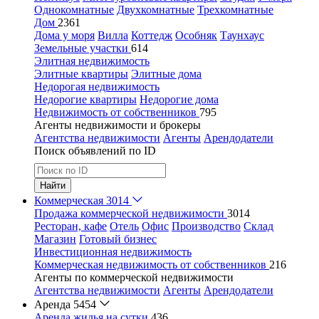
Однокомнатные
Двухкомнатные
Трехкомнатные
Дом
2361
Дома у моря
Вилла
Коттедж
Особняк
Таунхаус
Земельные участки
614
Элитная недвижимость
Элитные квартиры
Элитные дома
Недорогая недвижимость
Недорогие квартиры
Недорогие дома
Недвижимость от собственников
795
Агенты недвижимости и брокеры
Агентства недвижимости
Агенты
Арендодатели
Поиск объявлений по ID
Найти
Коммерческая
3014
Продажа коммерческой недвижимости
3014
Ресторан, кафе
Отель
Офис
Производство
Склад
Магазин
Готовый бизнес
Инвестиционная недвижимость
Коммерческая недвижимость от собственников
216
Агенты по коммерческой недвижимости
Агентства недвижимости
Агенты
Арендодатели
Аренда
5454
Аренда жилья на сутки
436