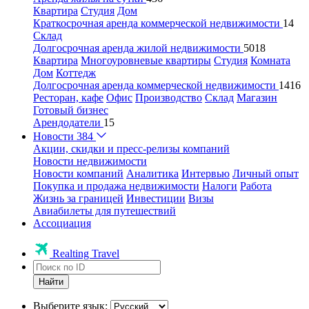
Квартира
Студия
Дом
Краткосрочная аренда коммерческой недвижимости
14
Склад
Долгосрочная аренда жилой недвижимости
5018
Квартира
Многоуровневые квартиры
Студия
Комната
Дом
Коттедж
Долгосрочная аренда коммерческой недвижимости
1416
Ресторан, кафе
Офис
Производство
Склад
Магазин
Готовый бизнес
Арендодатели
15
Новости
384
Акции, скидки и пресс-релизы компаний
Новости недвижимости
Новости компаний
Аналитика
Интервью
Личный опыт
Покупка и продажа недвижимости
Налоги
Работа
Жизнь за границей
Инвестиции
Визы
Авиабилеты для путешествий
Ассоциация
Realting Travel
Найти
Выберите язык: