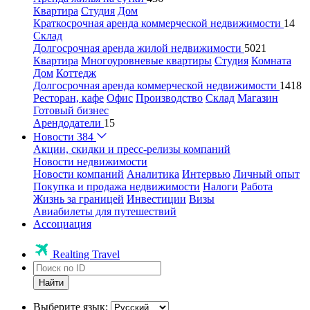
Квартира
Студия
Дом
Краткосрочная аренда коммерческой недвижимости
14
Склад
Долгосрочная аренда жилой недвижимости
5021
Квартира
Многоуровневые квартиры
Студия
Комната
Дом
Коттедж
Долгосрочная аренда коммерческой недвижимости
1418
Ресторан, кафе
Офис
Производство
Склад
Магазин
Готовый бизнес
Арендодатели
15
Новости
384
Акции, скидки и пресс-релизы компаний
Новости недвижимости
Новости компаний
Аналитика
Интервью
Личный опыт
Покупка и продажа недвижимости
Налоги
Работа
Жизнь за границей
Инвестиции
Визы
Авиабилеты для путешествий
Ассоциация
Realting Travel
Найти
Выберите язык: