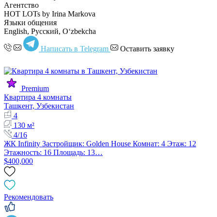
Агентство
HOT LOTs by Irina Markova
Языки общения
English, Русский, Oʻzbekcha
Написать в Telegram
Оставить заявку
Premium
Квартира 4 комнаты
Ташкент, Узбекистан
4
130 м²
4/16
ЖК Infinity Застройщик: Golden House Комнат: 4 Этаж: 12
Этажность: 16 Площадь: 13…
$400,000
Рекомендовать