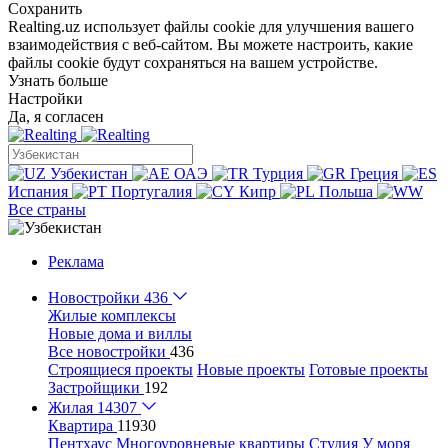
Сохранить
Realting.uz использует файлы cookie для улучшения вашего
взаимодействия с веб-сайтом. Вы можете настроить, какие
файлы cookie будут сохраняться на вашем устройстве.
Узнать больше
Настройки
Да, я согласен
Узбекистан
ОАЭ
Турция
Греция
Испания
Португалия
Кипр
Польша
Все страны
Реклама
Новостройки
436
Жилые комплексы
Новые дома и виллы
Все новостройки
436
Строящиеся проекты
Новые проекты
Готовые проекты
Застройщики
192
Жилая
14307
Квартира
11930
Пентхаус
Многоуровневые квартиры
Студия
У моря