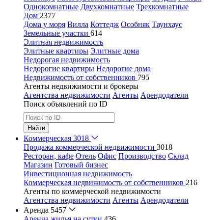
Однокомнатные
Двухкомнатные
Трехкомнатные
Дом
2377
Дома у моря
Вилла
Коттедж
Особняк
Таунхаус
Земельные участки
614
Элитная недвижимость
Элитные квартиры
Элитные дома
Недорогая недвижимость
Недорогие квартиры
Недорогие дома
Недвижимость от собственников
795
Агенты недвижимости и брокеры
Агентства недвижимости
Агенты
Арендодатели
Поиск объявлений по ID
Найти
Коммерческая
3018
Продажа коммерческой недвижимости
3018
Ресторан, кафе
Отель
Офис
Производство
Склад
Магазин
Готовый бизнес
Инвестиционная недвижимость
Коммерческая недвижимость от собственников
216
Агенты по коммерческой недвижимости
Агентства недвижимости
Агенты
Арендодатели
Аренда
5457
Аренда жилья на сутки
436