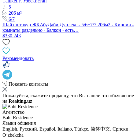
Ташкент, Узбекистан
5
206 м²
6/7
Шайхантахур ЖКАбуДаби Дуплекс - 5/6+7/7 206м2 - Кирпич -
комнаты раздельно - Балкон - есть…
$330,243
Рекомендовать
Показать контакты
Пожалуйста, скажите продавцу, что Вы нашли это объявление
на
Realting.uz
Агентство
Baht Residence
Языки общения
English, Русский, Español, Italiano, Türkçe, 简体中文, Српски,
Oʻzbekcha