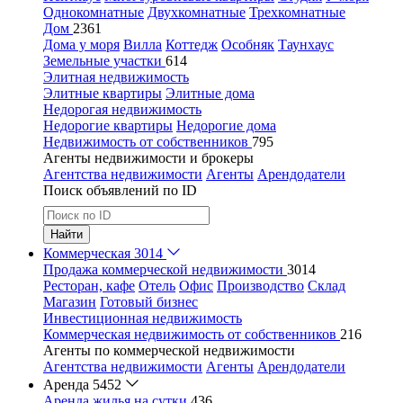
Однокомнатные
Двухкомнатные
Трехкомнатные
Дом
2361
Дома у моря
Вилла
Коттедж
Особняк
Таунхаус
Земельные участки
614
Элитная недвижимость
Элитные квартиры
Элитные дома
Недорогая недвижимость
Недорогие квартиры
Недорогие дома
Недвижимость от собственников
795
Агенты недвижимости и брокеры
Агентства недвижимости
Агенты
Арендодатели
Поиск объявлений по ID
Найти
Коммерческая
3014
Продажа коммерческой недвижимости
3014
Ресторан, кафе
Отель
Офис
Производство
Склад
Магазин
Готовый бизнес
Инвестиционная недвижимость
Коммерческая недвижимость от собственников
216
Агенты по коммерческой недвижимости
Агентства недвижимости
Агенты
Арендодатели
Аренда
5452
Аренда жилья на сутки
436