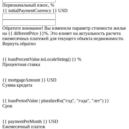
Первоначальный взнос, %
{{ initialPaymentCurrency }} USD
Обратите внимание! Вы изменили параметр стоимости жилья
на {{ differentPrice }}%. Это влияет на актуальность расчета
ежемесячных платежей для текущего объекта недвижимости.
Вернуть обратно
{{ loanPercentValue.toLocaleString() }} %
Процентная ставка
{{ mortgageAmount }} USD
Сумма кредита
{{ loanPeriodValue | pluralizeRu("год", "года", "лет") }}
Срок
{{ paymentPerMonth }} USD
Ежемесячный платеж