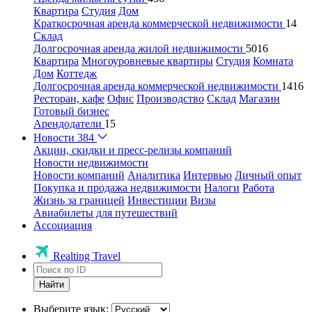
Квартира
Студия
Дом
Краткосрочная аренда коммерческой недвижимости
14
Склад
Долгосрочная аренда жилой недвижимости
5016
Квартира
Многоуровневые квартиры
Студия
Комната
Дом
Коттедж
Долгосрочная аренда коммерческой недвижимости
1416
Ресторан, кафе
Офис
Производство
Склад
Магазин
Готовый бизнес
Арендодатели
15
Новости
384
Акции, скидки и пресс-релизы компаний
Новости недвижимости
Новости компаний
Аналитика
Интервью
Личный опыт
Покупка и продажа недвижимости
Налоги
Работа
Жизнь за границей
Инвестиции
Визы
Авиабилеты для путешествий
Ассоциация
Realting Travel
Найти
Выберите язык: