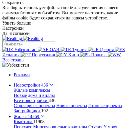
Сохранить
Realting.uz использует файлы cookie для улучшения вашего
взаимодействия с веб-сайтом. Вы можете настроить, какие
файлы cookie будут сохраняться на вашем устройстве.
Узнать больше
Настройки
Да, я согласен
Узбекистан
ОАЭ
Турция
Греция
Испания
Португалия
Кипр
Польша
Все страны
Реклама
Новостройки
436
Жилые комплексы
Новые дома и виллы
Все новостройки
436
Строящиеся проекты
Новые проекты
Готовые проекты
Застройщики
192
Жилая
14269
Квартира
11908
Пентхаус
Многоуровневые квартиры
Студия
У моря