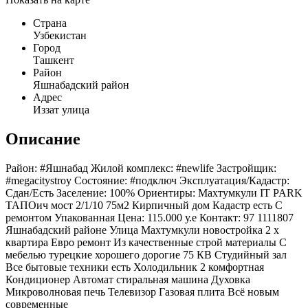
Страна
Узбекистан
Город
Ташкент
Район
Яшнабадский район
Адрес
Иззат улица
Описание
Район: #Яшнабад Жилой комплекс: #newlife Застройщик:
#megacitystroy Состояние: #подключ Эксплуатация/Кадастр:
Сдан/Есть Заселение: 100% Ориентиры: Махтумкули IT PARK
ТАПОич мост 2/1/10 75м2 Кирпичный дом Кадастр есть С
ремонтом Упакованная Цена: 115.000 у.е Контакт: 97 1111807
Яшнабадский районе Улица Махтумкули новостройка 2 х
квартира Евро ремонт Из качественные строй материалы С
мебелью турецкие хорошего дорогие 75 КВ Студийный зал
Все бытовые техники есть Холодильник 2 комфортная
Кондиционер Автомат стиральная машина Духовка
Микроволновая печь Телевизор Газовая плита Всё новым
современные