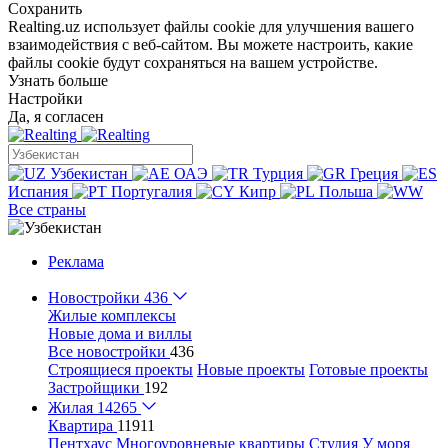
Сохранить
Realting.uz использует файлы cookie для улучшения вашего
взаимодействия с веб-сайтом. Вы можете настроить, какие
файлы cookie будут сохраняться на вашем устройстве.
Узнать больше
Настройки
Да, я согласен
Узбекистан
ОАЭ
Турция
Греция
Испания
Португалия
Кипр
Польша
Все страны
Реклама
Новостройки
436
Жилые комплексы
Новые дома и виллы
Все новостройки
436
Строящиеся проекты
Новые проекты
Готовые проекты
Застройщики
192
Жилая
14265
Квартира
11911
Пентхаус
Многоуровневые квартиры
Студия
У моря