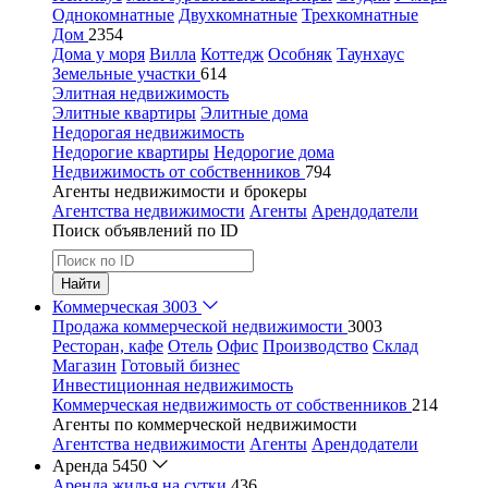
Однокомнатные
Двухкомнатные
Трехкомнатные
Дом
2354
Дома у моря
Вилла
Коттедж
Особняк
Таунхаус
Земельные участки
614
Элитная недвижимость
Элитные квартиры
Элитные дома
Недорогая недвижимость
Недорогие квартиры
Недорогие дома
Недвижимость от собственников
794
Агенты недвижимости и брокеры
Агентства недвижимости
Агенты
Арендодатели
Поиск объявлений по ID
Найти
Коммерческая
3003
Продажа коммерческой недвижимости
3003
Ресторан, кафе
Отель
Офис
Производство
Склад
Магазин
Готовый бизнес
Инвестиционная недвижимость
Коммерческая недвижимость от собственников
214
Агенты по коммерческой недвижимости
Агентства недвижимости
Агенты
Арендодатели
Аренда
5450
Аренда жилья на сутки
436