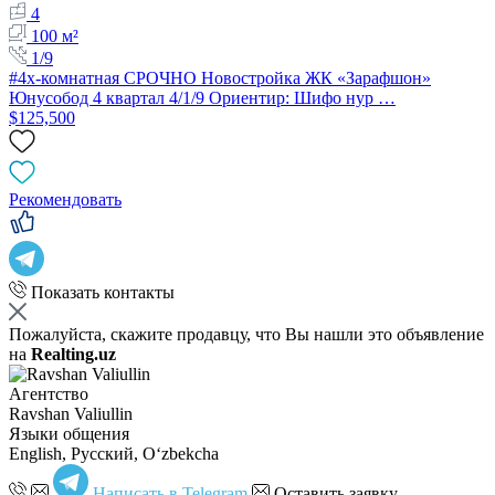
4
100 м²
1/9
#4х-комнатная СРОЧНО Новостройка ЖК «Зарафшон»
Юнусобод 4 квартал 4/1/9 Ориентир: Шифо нур …
$125,500
Рекомендовать
Показать контакты
Пожалуйста, скажите продавцу, что Вы нашли это объявление
на
Realting.uz
Агентство
Ravshan Valiullin
Языки общения
English, Русский, Oʻzbekcha
Написать в Telegram
Оставить заявку