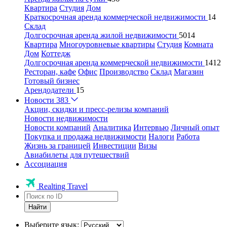
Квартира
Студия
Дом
Краткосрочная аренда коммерческой недвижимости
14
Склад
Долгосрочная аренда жилой недвижимости
5014
Квартира
Многоуровневые квартиры
Студия
Комната
Дом
Коттедж
Долгосрочная аренда коммерческой недвижимости
1412
Ресторан, кафе
Офис
Производство
Склад
Магазин
Готовый бизнес
Арендодатели
15
Новости
383
Акции, скидки и пресс-релизы компаний
Новости недвижимости
Новости компаний
Аналитика
Интервью
Личный опыт
Покупка и продажа недвижимости
Налоги
Работа
Жизнь за границей
Инвестиции
Визы
Авиабилеты для путешествий
Ассоциация
Realting Travel
Найти
Выберите язык: