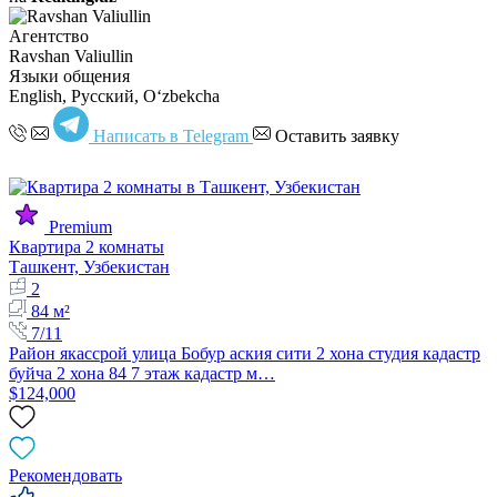
Агентство
Ravshan Valiullin
Языки общения
English, Русский, Oʻzbekcha
Написать в Telegram
Оставить заявку
Premium
Квартира 2 комнаты
Ташкент, Узбекистан
2
84 м²
7/11
Район якассрой улица Бобур аския сити 2 хона студия кадастр
буйча 2 хона 84 7 этаж кадастр м…
$124,000
Рекомендовать