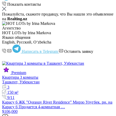
Показать контакты
Пожалуйста, скажите продавцу, что Вы нашли это объявление
на
Realting.uz
Агентство
HOT LOTs by Irina Markova
Языки общения
English, Русский, Oʻzbekcha
Написать в Telegram
Оставить заявку
Premium
Квартира 3 комнаты
Ташкент, Узбекистан
3
150 м²
9/11
Карасу 6 ЖК ”Qorasuv River Residence” Мирзо Улугбек. рн. на
Карасу 6 Продается 4-комнатная …
$106,000