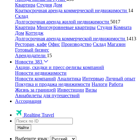
Квартира
Студия
Дом
Краткосрочная аренда коммерческой недвижимости
14
Склад
Долгосрочная аренда жилой недвижимости
5017
Квартира
Многоуровневые квартиры
Студия
Комната
Дом
Коттедж
Долгосрочная аренда коммерческой недвижимости
1413
Ресторан, кафе
Офис
Производство
Склад
Магазин
Готовый бизнес
Арендодатели
15
Новости
383
Акции, скидки и пресс-релизы компаний
Новости недвижимости
Новости компаний
Аналитика
Интервью
Личный опыт
Покупка и продажа недвижимости
Налоги
Работа
Жизнь за границей
Инвестиции
Визы
Авиабилеты для путешествий
Ассоциация
Realting Travel
Найти
Выберите язык: