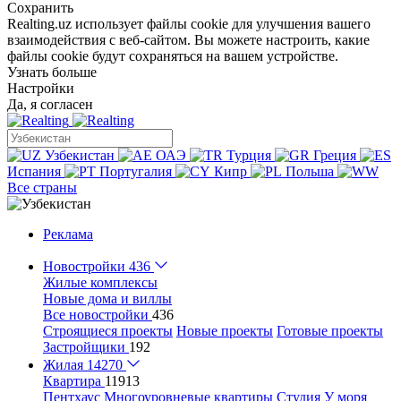
Сохранить
Realting.uz использует файлы cookie для улучшения вашего
взаимодействия с веб-сайтом. Вы можете настроить, какие
файлы cookie будут сохраняться на вашем устройстве.
Узнать больше
Настройки
Да, я согласен
Узбекистан
ОАЭ
Турция
Греция
Испания
Португалия
Кипр
Польша
Все страны
Реклама
Новостройки
436
Жилые комплексы
Новые дома и виллы
Все новостройки
436
Строящиеся проекты
Новые проекты
Готовые проекты
Застройщики
192
Жилая
14270
Квартира
11913
Пентхаус
Многоуровневые квартиры
Студия
У моря