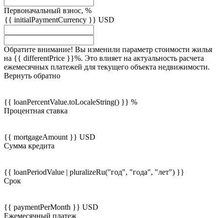
Первоначальный взнос, %
{{ initialPaymentCurrency }} USD
Обратите внимание! Вы изменили параметр стоимости жилья
на {{ differentPrice }}%. Это влияет на актуальность расчета
ежемесячных платежей для текущего объекта недвижимости.
Вернуть обратно
{{ loanPercentValue.toLocaleString() }} %
Процентная ставка
{{ mortgageAmount }} USD
Сумма кредита
{{ loanPeriodValue | pluralizeRu("год", "года", "лет") }}
Срок
{{ paymentPerMonth }} USD
Ежемесячный платеж