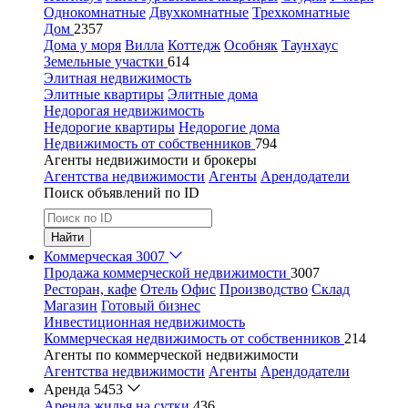
Однокомнатные
Двухкомнатные
Трехкомнатные
Дом
2357
Дома у моря
Вилла
Коттедж
Особняк
Таунхаус
Земельные участки
614
Элитная недвижимость
Элитные квартиры
Элитные дома
Недорогая недвижимость
Недорогие квартиры
Недорогие дома
Недвижимость от собственников
794
Агенты недвижимости и брокеры
Агентства недвижимости
Агенты
Арендодатели
Поиск объявлений по ID
Найти
Коммерческая
3007
Продажа коммерческой недвижимости
3007
Ресторан, кафе
Отель
Офис
Производство
Склад
Магазин
Готовый бизнес
Инвестиционная недвижимость
Коммерческая недвижимость от собственников
214
Агенты по коммерческой недвижимости
Агентства недвижимости
Агенты
Арендодатели
Аренда
5453
Аренда жилья на сутки
436