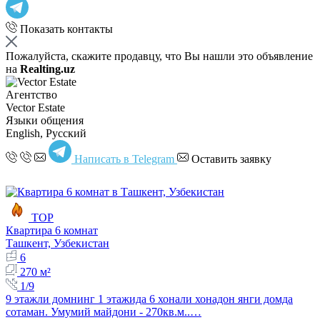
Показать контакты
Пожалуйста, скажите продавцу, что Вы нашли это объявление
на
Realting.uz
Агентство
Vector Estate
Языки общения
English, Русский
Написать в Telegram
Оставить заявку
TOP
Квартира 6 комнат
Ташкент, Узбекистан
6
270 м²
1/9
9 этажли домнинг 1 этажида 6 хонали хонадон янги домда
сотаман. Умумий майдони - 270кв.м..…