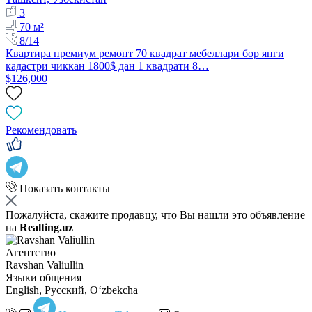
3
70 м²
8/14
Квартира премиум ремонт 70 квадрат мебеллари бор янги
кадастри чиккан 1800$ дан 1 квадрати 8…
$126,000
Рекомендовать
Показать контакты
Пожалуйста, скажите продавцу, что Вы нашли это объявление
на
Realting.uz
Агентство
Ravshan Valiullin
Языки общения
English, Русский, Oʻzbekcha