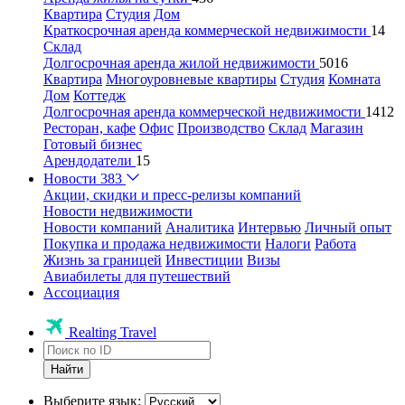
Квартира
Студия
Дом
Краткосрочная аренда коммерческой недвижимости
14
Склад
Долгосрочная аренда жилой недвижимости
5016
Квартира
Многоуровневые квартиры
Студия
Комната
Дом
Коттедж
Долгосрочная аренда коммерческой недвижимости
1412
Ресторан, кафе
Офис
Производство
Склад
Магазин
Готовый бизнес
Арендодатели
15
Новости
383
Акции, скидки и пресс-релизы компаний
Новости недвижимости
Новости компаний
Аналитика
Интервью
Личный опыт
Покупка и продажа недвижимости
Налоги
Работа
Жизнь за границей
Инвестиции
Визы
Авиабилеты для путешествий
Ассоциация
Realting Travel
Найти
Выберите язык: