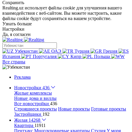
Сохранить
Realting.uz использует файлы cookie для улучшения вашего
взаимодействия с веб-сайтом. Вы можете настроить, какие
файлы cookie будут сохраняться на вашем устройстве.
Узнать больше
Настройки
Да, я согласен
Узбекистан
ОАЭ
Турция
Греция
Испания
Португалия
Кипр
Польша
Все страны
Реклама
Новостройки
436
Жилые комплексы
Новые дома и виллы
Все новостройки
436
Строящиеся проекты
Новые проекты
Готовые проекты
Застройщики
192
Жилая
14268
Квартира
11911
Пентхаус
Многоуровневые квартиры
Студия
У моря