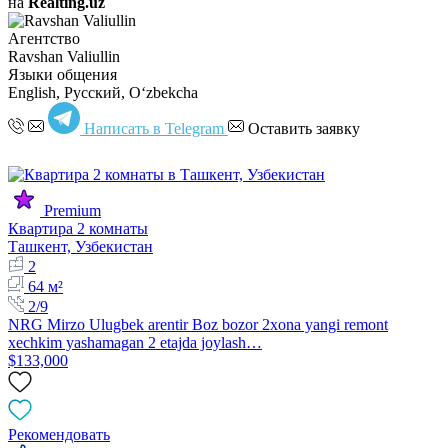
на
Realting.uz
Агентство
Ravshan Valiullin
Языки общения
English, Русский, Oʻzbekcha
Написать в Telegram
Оставить заявку
Premium
Квартира 2 комнаты
Ташкент, Узбекистан
2
64 м²
2/9
NRG Mirzo Ulugbek arentir Boz bozor 2xona yangi remont
xechkim yashamagan 2 etajda joylash…
$133,000
Рекомендовать