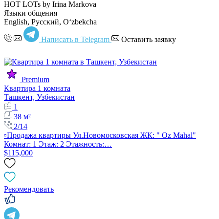
HOT LOTs by Irina Markova
Языки общения
English, Русский, Oʻzbekcha
Написать в Telegram
Оставить заявку
Premium
Квартира 1 комната
Ташкент, Узбекистан
1
38 м²
2/14
▫️Продажа квартиры Ул.Новомосковская ЖК: " Oz Mahal"
Комнат: 1 Этаж: 2 Этажность:…
$115,000
Рекомендовать