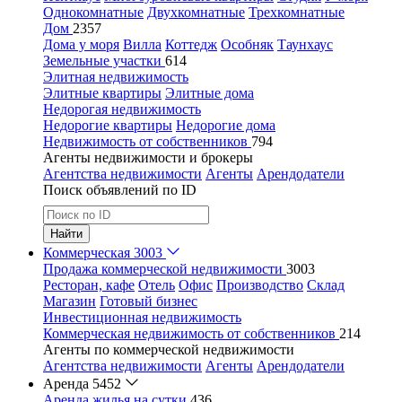
Однокомнатные
Двухкомнатные
Трехкомнатные
Дом
2357
Дома у моря
Вилла
Коттедж
Особняк
Таунхаус
Земельные участки
614
Элитная недвижимость
Элитные квартиры
Элитные дома
Недорогая недвижимость
Недорогие квартиры
Недорогие дома
Недвижимость от собственников
794
Агенты недвижимости и брокеры
Агентства недвижимости
Агенты
Арендодатели
Поиск объявлений по ID
Найти
Коммерческая
3003
Продажа коммерческой недвижимости
3003
Ресторан, кафе
Отель
Офис
Производство
Склад
Магазин
Готовый бизнес
Инвестиционная недвижимость
Коммерческая недвижимость от собственников
214
Агенты по коммерческой недвижимости
Агентства недвижимости
Агенты
Арендодатели
Аренда
5452
Аренда жилья на сутки
436