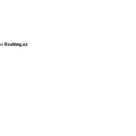
на
Realting.uz