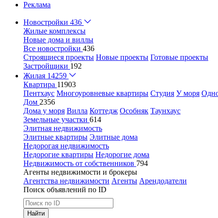
Реклама
Новостройки
436
Жилые комплексы
Новые дома и виллы
Все новостройки
436
Строящиеся проекты
Новые проекты
Готовые проекты
Застройщики
192
Жилая
14259
Квартира
11903
Пентхаус
Многоуровневые квартиры
Студия
У моря
Одн
Дом
2356
Дома у моря
Вилла
Коттедж
Особняк
Таунхаус
Земельные участки
614
Элитная недвижимость
Элитные квартиры
Элитные дома
Недорогая недвижимость
Недорогие квартиры
Недорогие дома
Недвижимость от собственников
794
Агенты недвижимости и брокеры
Агентства недвижимости
Агенты
Арендодатели
Поиск объявлений по ID
Найти