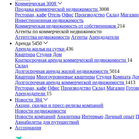
Коммерческая
3008
Продажа коммерческой недвижимости
3008
Ресторан, кафе
Отель
Офис
Производство
Склад
Магазин
Инвестиционная недвижимость
Коммерческая недвижимость от собственников
214
Агенты по коммерческой недвижимости
Агентства недвижимости
Агенты
Арендодатели
Аренда
5450
Аренда жилья на сутки
436
Квартира
Студия
Дом
Краткосрочная аренда коммерческой недвижимости
14
Склад
Долгосрочная аренда жилой недвижимости
5014
Квартира
Многоуровневые квартиры
Студия
Комната
До
Долгосрочная аренда коммерческой недвижимости
1413
Ресторан, кафе
Офис
Производство
Склад
Магазин
Готов
Арендодатели
15
Новости
384
Акции, скидки и пресс-релизы компаний
Новости недвижимости
Новости компаний
Аналитика
Интервью
Личный опыт
П
Авиабилеты для путешествий
Ассоциация