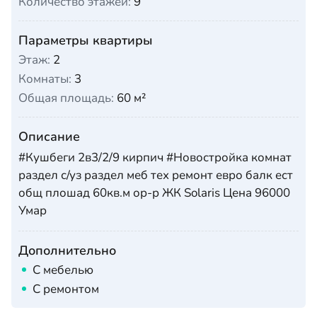
Количество этажей:
9
Параметры квартиры
Этаж:
2
Комнаты:
3
Общая площадь:
60 м²
Описание
#Кушбеги 2в3/2/9 кирпич #Новостройка комнат
раздел с/уз раздел меб тех ремонт евро балк ест
общ плошад 60кв.м ор-р ЖК Solaris Цена 96000
Умар
Дополнительно
С мебелью
С ремонтом