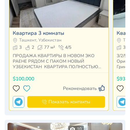
Квартира 3 комнаты
Квар
Ташкент, Узбекистан
Таш
3
2
77 м²
4/5
3
ПРОДАЖА КВАРТИРЫ В НОВОМ ЭКО
3/2/5 кирпи
РАЕНЕ РЯДОМ С ПАКОМ НОВЫЙ
Ориен
УЗБЕКИСТАН КВАРТИРА ПОЛНОСТЬЮ
Грин 
УКАМПЛ…
$100,000
$93,
Рекомендовать
Показать контакты
10