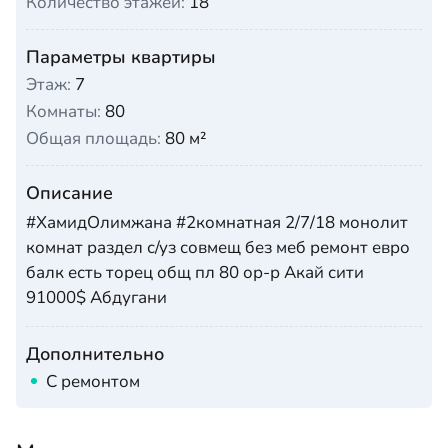
Количество этажей:
18
Параметры квартиры
Этаж:
7
Комнаты:
80
Общая площадь:
80 м²
Описание
#ХамидОлимжана #2комнатная 2/7/18 монолит
комнат раздел с/уз совмещ без меб ремонт евро
балк есть торец общ пл 80 ор-р Акай сити
91000$ Абдугани
Дополнительно
С ремонтом