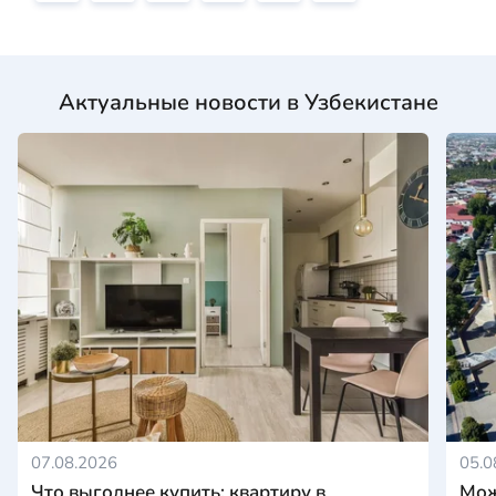
Актуальные новости в Узбекистане
07.08.2026
05.0
Что выгоднее купить: квартиру в
Мож