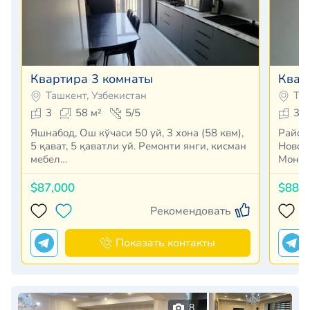
Квартира 3 комнаты
Квар
Ташкент, Узбекистан
Таш
3
58 м²
5/5
3
Яшнабод, Ош кўчаси 50 уй, 3 хона (58 квм),
Район Яшна
5 қават, 5 қаватли уй. Ремонти янги, кисман
Новос
мебел…
$87,000
$88,
Рекомендовать
Показать контакты
8