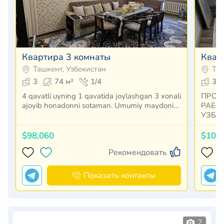
Квартира 3 комнаты
Квар
Ташкент, Узбекистан
Таш
3
74 м²
1/4
3
4 qavatli uyning 1 qavatida joylashgan 3 xonali
ПРОД
ajoyib honadonni sotaman. Umumiy maydoni…
РАЕН
УЗБЕ
УКАМ
$98,060
$100
Рекомендовать
Показать контакты
2