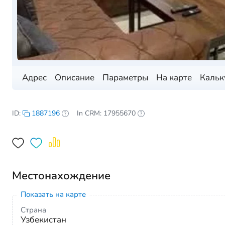
Адрес
Описание
Параметры
На карте
Кальк
ID:
1887196
In CRM: 17955670
Местонахождение
Показать на карте
Страна
Узбекистан