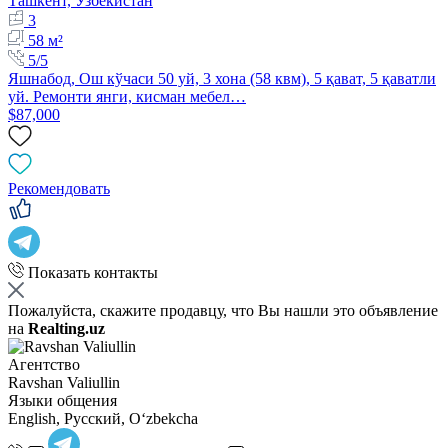
Ташкент, Узбекистан
3
58 м²
5/5
Яшнабод, Ош кўчаси 50 уй, 3 хона (58 квм), 5 қават, 5 қаватли
уй. Ремонти янги, кисман мебел…
$87,000
Рекомендовать
Показать контакты
Пожалуйста, скажите продавцу, что Вы нашли это объявление
на
Realting.uz
Агентство
Ravshan Valiullin
Языки общения
English, Русский, Oʻzbekcha