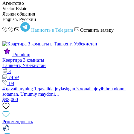
Агентство
Vector Estate
Языки общения
English, Русский
Написать в Telegram
Оставить заявку
Premium
Квартира 3 комнаты
Ташкент, Узбекистан
3
74 м²
1/4
4 qavatli uyning 1 qavatida joylashgan 3 xonali ajoyib honadonni
sotaman. Umumiy maydoni…
$98,060
Рекомендовать