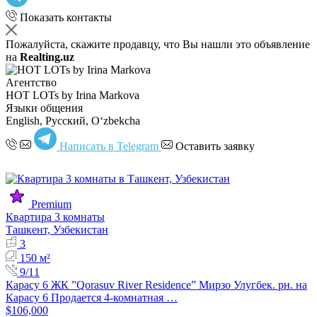
Показать контакты
Пожалуйста, скажите продавцу, что Вы нашли это объявление
на
Realting.uz
Агентство
HOT LOTs by Irina Markova
Языки общения
English, Русский, Oʻzbekcha
Написать в Telegram
Оставить заявку
Premium
Квартира 3 комнаты
Ташкент, Узбекистан
3
150 м²
9/11
Карасу 6 ЖК ”Qorasuv River Residence” Мирзо Улугбек. рн. на
Карасу 6 Продается 4-комнатная …
$106,000