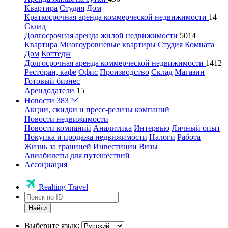
Квартира
Студия
Дом
Краткосрочная аренда коммерческой недвижимости
14
Склад
Долгосрочная аренда жилой недвижимости
5014
Квартира
Многоуровневые квартиры
Студия
Комната
Дом
Коттедж
Долгосрочная аренда коммерческой недвижимости
1412
Ресторан, кафе
Офис
Производство
Склад
Магазин
Готовый бизнес
Арендодатели
15
Новости
383
Акции, скидки и пресс-релизы компаний
Новости недвижимости
Новости компаний
Аналитика
Интервью
Личный опыт
Покупка и продажа недвижимости
Налоги
Работа
Жизнь за границей
Инвестиции
Визы
Авиабилеты для путешествий
Ассоциация
Realting Travel
Найти
Выберите язык: