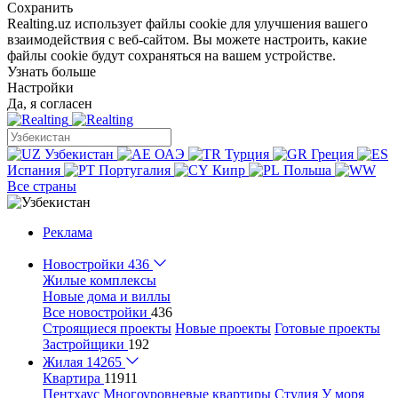
Сохранить
Realting.uz использует файлы cookie для улучшения вашего
взаимодействия с веб-сайтом. Вы можете настроить, какие
файлы cookie будут сохраняться на вашем устройстве.
Узнать больше
Настройки
Да, я согласен
Узбекистан
ОАЭ
Турция
Греция
Испания
Португалия
Кипр
Польша
Все страны
Реклама
Новостройки
436
Жилые комплексы
Новые дома и виллы
Все новостройки
436
Строящиеся проекты
Новые проекты
Готовые проекты
Застройщики
192
Жилая
14265
Квартира
11911
Пентхаус
Многоуровневые квартиры
Студия
У моря