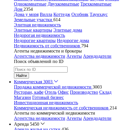
Однокомнатные
Двухкомнатные
Трехкомнатные
Дом
2354
Дома у моря
Вилла
Коттедж
Особняк
Таунхаус
Земельные участки
614
Элитная недвижимость
Элитные квартиры
Элитные дома
Недорогая недвижимость
Недорогие квартиры
Недорогие дома
Недвижимость от собственников
794
Агенты недвижимости и брокеры
Агентства недвижимости
Агенты
Арендодатели
Поиск объявлений по ID
Найти
Коммерческая
3003
Продажа коммерческой недвижимости
3003
Ресторан, кафе
Отель
Офис
Производство
Склад
Магазин
Готовый бизнес
Инвестиционная недвижимость
Коммерческая недвижимость от собственников
214
Агенты по коммерческой недвижимости
Агентства недвижимости
Агенты
Арендодатели
Аренда
5450
Аренда жилья на сутки
436