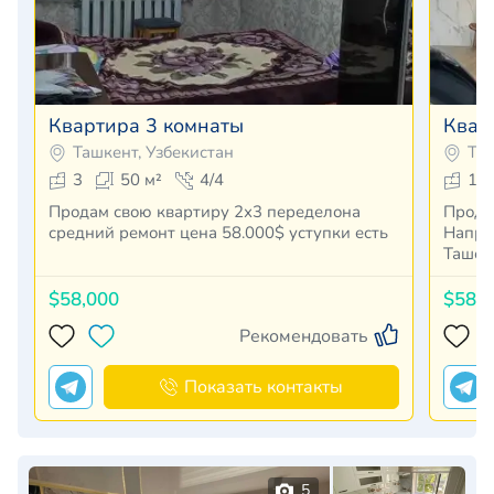
Квартира 3 комнаты
Квар
Ташкент, Узбекистан
Таш
3
50 м²
4/4
1
Продам свою квартиру 2х3 переделона
Прода
средний ремонт цена 58.000$ уступки есть
Напроти
Ташсе
$58,000
$58,
Рекомендовать
Показать контакты
5