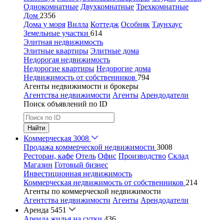
Однокомнатные
Двухкомнатные
Трехкомнатные
Дом
2356
Дома у моря
Вилла
Коттедж
Особняк
Таунхаус
Земельные участки
614
Элитная недвижимость
Элитные квартиры
Элитные дома
Недорогая недвижимость
Недорогие квартиры
Недорогие дома
Недвижимость от собственников
794
Агенты недвижимости и брокеры
Агентства недвижимости
Агенты
Арендодатели
Поиск объявлений по ID
Найти
Коммерческая
3008
Продажа коммерческой недвижимости
3008
Ресторан, кафе
Отель
Офис
Производство
Склад
Магазин
Готовый бизнес
Инвестиционная недвижимость
Коммерческая недвижимость от собственников
214
Агенты по коммерческой недвижимости
Агентства недвижимости
Агенты
Арендодатели
Аренда
5451
Аренда жилья на сутки
436