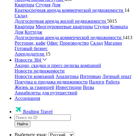
Квартира
Студия
Дом
Краткосрочная аренда коммерческой недвижимости
14
Склад
Долгосрочная аренда жилой недвижимости
5015
Квартира
Многоуровневые квартиры
Студия
Комната
Дом
Коттедж
Долгосрочная аренда коммерческой недвижимости
1413
Ресторан, кафе
Офис
Производство
Склад
Магазин
Готовый бизнес
Арендодатели
15
Новости
384
Акции, скидки и пресс-релизы компаний
Новости недвижимости
Новости компаний
Аналитика
Интервью
Личный опыт
Покупка и продажа недвижимости
Налоги
Работа
Жизнь за границей
Инвестиции
Визы
Авиабилеты для путешествий
Ассоциация
Realting Travel
Найти
Выберите язык: