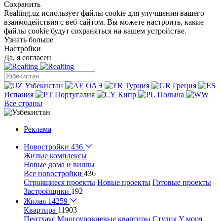
Сохранить
Realting.uz использует файлы cookie для улучшения вашего
взаимодействия с веб-сайтом. Вы можете настроить, какие
файлы cookie будут сохраняться на вашем устройстве.
Узнать больше
Настройки
Да, я согласен
Узбекистан
ОАЭ
Турция
Греция
Испания
Португалия
Кипр
Польша
Все страны
Реклама
Новостройки
436
Жилые комплексы
Новые дома и виллы
Все новостройки
436
Строящиеся проекты
Новые проекты
Готовые проекты
Застройщики
192
Жилая
14259
Квартира
11903
Пентхаус
Многоуровневые квартиры
Студия
У моря