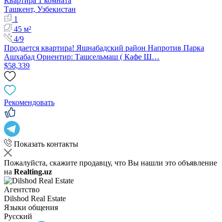
Квартира 1 комната
Ташкент, Узбекистан
1
45 м²
4/9
Продается квартира! Яшнабадский район Напротив Парка
Ашхабад Ориентир: Ташсельмаш ( Кафе Ш…
$58,339
Рекомендовать
Показать контакты
Пожалуйста, скажите продавцу, что Вы нашли это объявление
на
Realting.uz
Агентство
Dilshod Real Estate
Языки общения
Русский