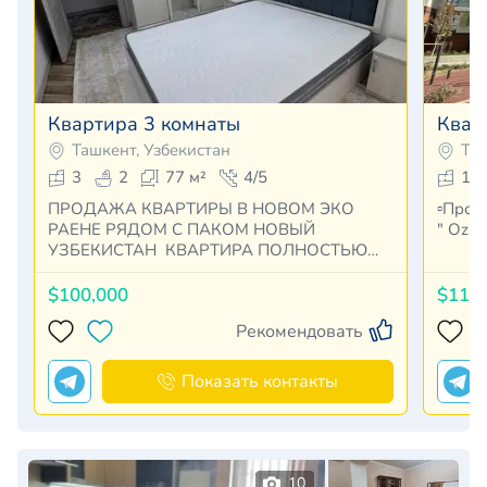
Квартира 3 комнаты
Квар
Ташкент, Узбекистан
Таш
3
2
77 м²
4/5
1
ПРОДАЖА КВАРТИРЫ В НОВОМ ЭКО
▫️Продажа кв
РАЕНЕ РЯДОМ С ПАКОМ НОВЫЙ
УЗБЕКИСТАН КВАРТИРА ПОЛНОСТЬЮ
УКАМПЛ…
$100,000
$115
Рекомендовать
Показать контакты
10