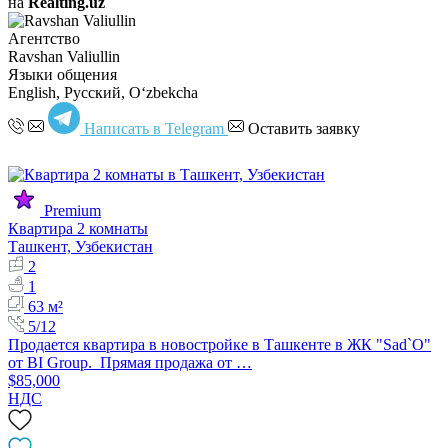
на
Realting.uz
Агентство
Ravshan Valiullin
Языки общения
English, Русский, Oʻzbekcha
Написать в Telegram
Оставить заявку
Premium
Квартира 2 комнаты
Ташкент, Узбекистан
2
1
63 м²
5/12
Продается квартира в новостройке в Ташкенте в ЖК "Sad`O"
от BI Group. Прямая продажа от …
$85,000
НДС