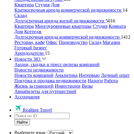
Квартира
Студия
Дом
Краткосрочная аренда коммерческой недвижимости
14
Склад
Долгосрочная аренда жилой недвижимости
5016
Квартира
Многоуровневые квартиры
Студия
Комната
Дом
Коттедж
Долгосрочная аренда коммерческой недвижимости
1412
Ресторан, кафе
Офис
Производство
Склад
Магазин
Готовый бизнес
Арендодатели
15
Новости
383
Акции, скидки и пресс-релизы компаний
Новости недвижимости
Новости компаний
Аналитика
Интервью
Личный опыт
Покупка и продажа недвижимости
Налоги
Работа
Жизнь за границей
Инвестиции
Визы
Авиабилеты для путешествий
Ассоциация
Realting Travel
Найти
Выберите язык: