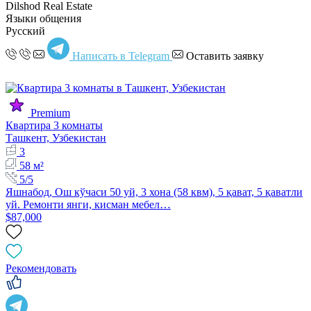
Dilshod Real Estate
Языки общения
Русский
Написать в Telegram
Оставить заявку
Premium
Квартира 3 комнаты
Ташкент, Узбекистан
3
58 м²
5/5
Яшнабод, Ош кўчаси 50 уй, 3 хона (58 квм), 5 қават, 5 қаватли
уй. Ремонти янги, кисман мебел…
$87,000
Рекомендовать