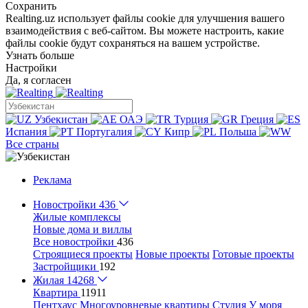
Сохранить
Realting.uz использует файлы cookie для улучшения вашего
взаимодействия с веб-сайтом. Вы можете настроить, какие
файлы cookie будут сохраняться на вашем устройстве.
Узнать больше
Настройки
Да, я согласен
Узбекистан
ОАЭ
Турция
Греция
Испания
Португалия
Кипр
Польша
Все страны
Реклама
Новостройки
436
Жилые комплексы
Новые дома и виллы
Все новостройки
436
Строящиеся проекты
Новые проекты
Готовые проекты
Застройщики
192
Жилая
14268
Квартира
11911
Пентхаус
Многоуровневые квартиры
Студия
У моря