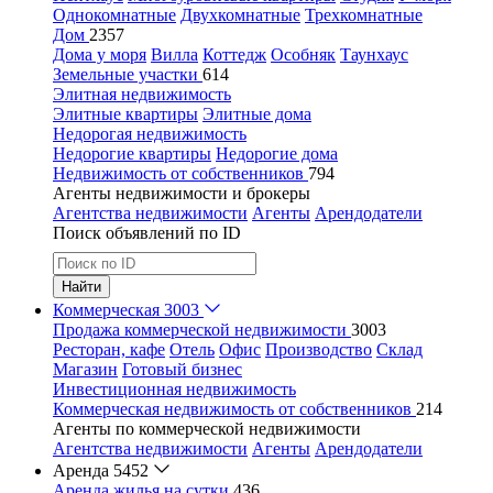
Однокомнатные
Двухкомнатные
Трехкомнатные
Дом
2357
Дома у моря
Вилла
Коттедж
Особняк
Таунхаус
Земельные участки
614
Элитная недвижимость
Элитные квартиры
Элитные дома
Недорогая недвижимость
Недорогие квартиры
Недорогие дома
Недвижимость от собственников
794
Агенты недвижимости и брокеры
Агентства недвижимости
Агенты
Арендодатели
Поиск объявлений по ID
Найти
Коммерческая
3003
Продажа коммерческой недвижимости
3003
Ресторан, кафе
Отель
Офис
Производство
Склад
Магазин
Готовый бизнес
Инвестиционная недвижимость
Коммерческая недвижимость от собственников
214
Агенты по коммерческой недвижимости
Агентства недвижимости
Агенты
Арендодатели
Аренда
5452
Аренда жилья на сутки
436