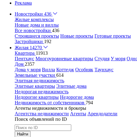
Реклама
Новостройки
436
Жилые комплексы
Новые дома и виллы
Все новостройки
436
Строящиеся проекты
Новые проекты
Готовые проекты
Застройщики
192
Жилая
14270
Квартира
11913
Пентхаус
Многоуровневые квартиры
Студия
У моря
Одн
Дом
2357
Дома у моря
Вилла
Коттедж
Особняк
Таунхаус
Земельные участки
614
Элитная недвижимость
Элитные квартиры
Элитные дома
Недорогая недвижимость
Недорогие квартиры
Недорогие дома
Недвижимость от собственников
794
Агенты недвижимости и брокеры
Агентства недвижимости
Агенты
Арендодатели
Поиск объявлений по ID
Найти