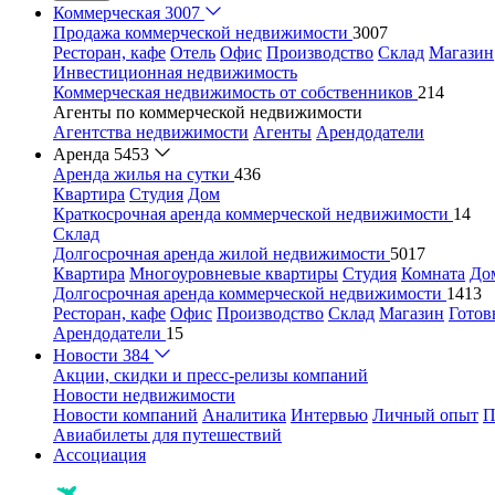
Коммерческая
3007
Продажа коммерческой недвижимости
3007
Ресторан, кафе
Отель
Офис
Производство
Склад
Магазин
Инвестиционная недвижимость
Коммерческая недвижимость от собственников
214
Агенты по коммерческой недвижимости
Агентства недвижимости
Агенты
Арендодатели
Аренда
5453
Аренда жилья на сутки
436
Квартира
Студия
Дом
Краткосрочная аренда коммерческой недвижимости
14
Склад
Долгосрочная аренда жилой недвижимости
5017
Квартира
Многоуровневые квартиры
Студия
Комната
До
Долгосрочная аренда коммерческой недвижимости
1413
Ресторан, кафе
Офис
Производство
Склад
Магазин
Готов
Арендодатели
15
Новости
384
Акции, скидки и пресс-релизы компаний
Новости недвижимости
Новости компаний
Аналитика
Интервью
Личный опыт
П
Авиабилеты для путешествий
Ассоциация