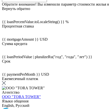
Обратите внимание! Вы изменили параметр стоимости жилья на 
Вернуть обратно
{{ loanPercentValue.toLocaleString() }} %
Процентная ставка
{{ mortgageAmount }} USD
Сумма кредита
{{ loanPeriodValue | pluralizeRu("год", "года", "лет") }}
Срок
{{ paymentPerMonth }} USD
Ежемесячный платеж
Агентство
OOO "TORA TOWER"
Языки общения
English, Русский