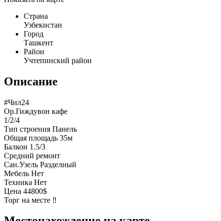
Страна
Узбекистан
Город
Ташкент
Район
Учтепинский район
Описание
#Чил24
Ор.Гиждувон кафе
1/2/4
Тип строения Панель
Общая площадь 35м
Балкон 1.5/3
Средний ремонт
Сан.Узель Разделный
Мебель Нет
Техника Нет
Цена 44800$
Торг на месте ‼️
Местонахождение на карте