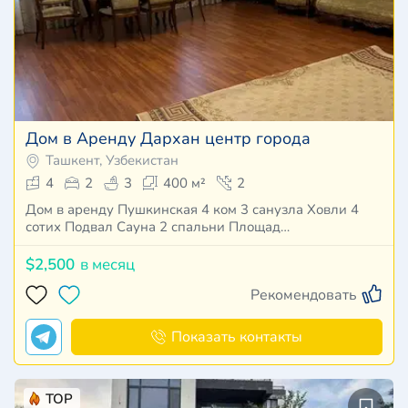
Дом в Аренду Дархан центр города
Ташкент, Узбекистан
4
2
3
400 м²
2
Дом в аренду Пушкинская 4 ком 3 санузла Ховли 4
сотих Подвал Сауна 2 спальни Площад…
$2,500
в месяц
Рекомендовать
Показать контакты
TOP