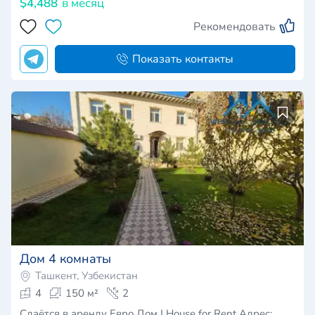
$4,488
в месяц
Рекомендовать
Показать контакты
Дом 4 комнаты
Ташкент, Узбекистан
4
150 м²
2
Сдаётся в аренду Евро Дом | House for Rent Адрес: