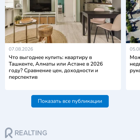
07.08.2026
05.0
Что выгоднее купить: квартиру в
Мож
Ташкенте, Алматы или Астане в 2026
нед
году? Сравнение цен, доходности и
рук
перспектив
Показать все публикации