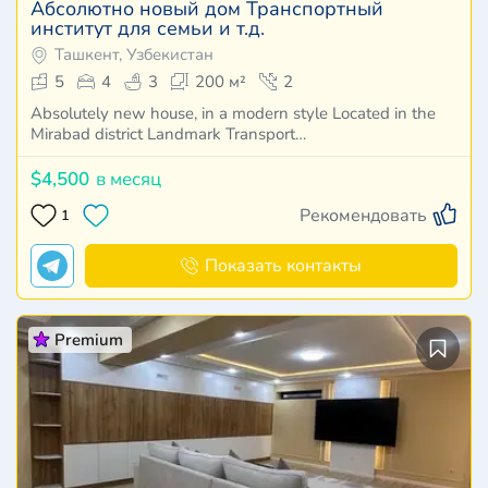
Абсолютно новый дом Транспортный
институт для семьи и т.д.
Ташкент, Узбекистан
5
4
3
200 м²
2
Absolutely new house, in a modern style Located in the
Mirabad district Landmark Transport…
$4,500
в месяц
Рекомендовать
1
Показать контакты
Premium