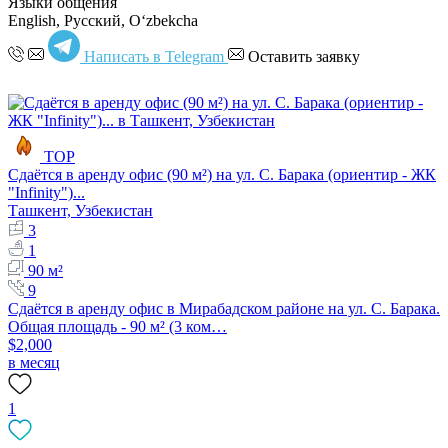
Языки общения
English, Русский, Oʻzbekcha
Написать в Telegram
Оставить заявку
TOP
Сдаётся в аренду офис (90 м²) на ул. С. Барака (ориентир - ЖК
"Infinity")...
Ташкент, Узбекистан
3
1
90 м²
9
Сдаётся в аренду офис в Мирабадском районе на ул. С. Барака.
Общая площадь - 90 м² (3 ком…
$2,000
в месяц
1