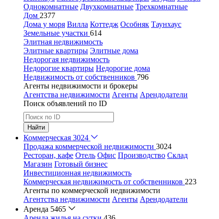
Однокомнатные
Двухкомнатные
Трехкомнатные
Дом
2377
Дома у моря
Вилла
Коттедж
Особняк
Таунхаус
Земельные участки
614
Элитная недвижимость
Элитные квартиры
Элитные дома
Недорогая недвижимость
Недорогие квартиры
Недорогие дома
Недвижимость от собственников
796
Агенты недвижимости и брокеры
Агентства недвижимости
Агенты
Арендодатели
Поиск объявлений по ID
Найти
Коммерческая
3024
Продажа коммерческой недвижимости
3024
Ресторан, кафе
Отель
Офис
Производство
Склад
Магазин
Готовый бизнес
Инвестиционная недвижимость
Коммерческая недвижимость от собственников
223
Агенты по коммерческой недвижимости
Агентства недвижимости
Агенты
Арендодатели
Аренда
5465
Аренда жилья на сутки
436