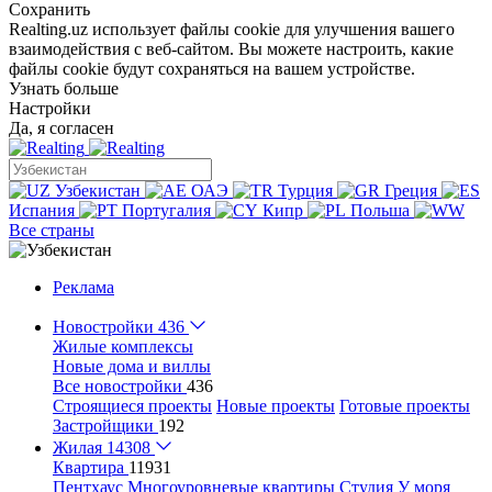
Сохранить
Realting.uz использует файлы cookie для улучшения вашего
взаимодействия с веб-сайтом. Вы можете настроить, какие
файлы cookie будут сохраняться на вашем устройстве.
Узнать больше
Настройки
Да, я согласен
Узбекистан
ОАЭ
Турция
Греция
Испания
Португалия
Кипр
Польша
Все страны
Реклама
Новостройки
436
Жилые комплексы
Новые дома и виллы
Все новостройки
436
Строящиеся проекты
Новые проекты
Готовые проекты
Застройщики
192
Жилая
14308
Квартира
11931
Пентхаус
Многоуровневые квартиры
Студия
У моря