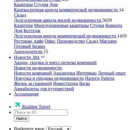
Квартира
Студия
Дом
Краткосрочная аренда коммерческой недвижимости
14
Склад
Долгосрочная аренда жилой недвижимости
5029
Квартира
Многоуровневые квартиры
Студия
Комната
Дом
Коттедж
Долгосрочная аренда коммерческой недвижимости
1419
Ресторан, кафе
Офис
Производство
Склад
Магазин
Готовый бизнес
Арендодатели
15
Новости
384
Акции, скидки и пресс-релизы компаний
Новости недвижимости
Новости компаний
Аналитика
Интервью
Личный опыт
Покупка и продажа недвижимости
Налоги
Работа
Жизнь за границей
Инвестиции
Визы
Авиабилеты для путешествий
Ассоциация
Realting Travel
Найти
Выберите язык: