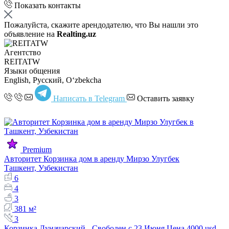
Показать контакты
Пожалуйста, скажите арендодателю, что Вы нашли это
объявление на
Realting.uz
Агентство
REITATW
Языки общения
English, Русский, Oʻzbekcha
Написать в Telegram
Оставить заявку
Premium
Авторитет Корзинка дом в аренду Мирзо Улугбек
Ташкент, Узбекистан
6
4
3
381 м²
3
Корзинка Луначарский - Свободен с 23 Июня Цена 4000 usd