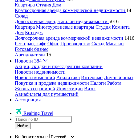
Квартира
Студия
Дом
Краткосрочная аренда коммерческой недвижимости
14
Склад
Долгосрочная аренда жилой недвижимости
5016
Квартира
Многоуровневые квартиры
Студия
Комната
Дом
Коттедж
Долгосрочная аренда коммерческой недвижимости
1416
Ресторан, кафе
Офис
Производство
Склад
Магазин
Готовый бизнес
Арендодатели
15
Новости
384
Акции, скидки и пресс-релизы компаний
Новости недвижимости
Новости компаний
Аналитика
Интервью
Личный опыт
Покупка и продажа недвижимости
Налоги
Работа
Жизнь за границей
Инвестиции
Визы
Авиабилеты для путешествий
Ассоциация
Realting Travel
Найти
Выберите язык: