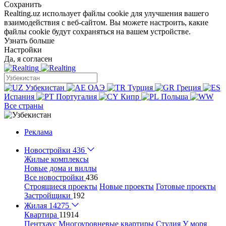
Сохранить
Realting.uz использует файлы cookie для улучшения вашего
взаимодействия с веб-сайтом. Вы можете настроить, какие
файлы cookie будут сохраняться на вашем устройстве.
Узнать больше
Настройки
Да, я согласен
Узбекистан
ОАЭ
Турция
Греция
Испания
Португалия
Кипр
Польша
Все страны
Реклама
Новостройки
436
Жилые комплексы
Новые дома и виллы
Все новостройки
436
Строящиеся проекты
Новые проекты
Готовые проекты
Застройщики
192
Жилая
14275
Квартира
11914
Пентхаус
Многоуровневые квартиры
Студия
У моря