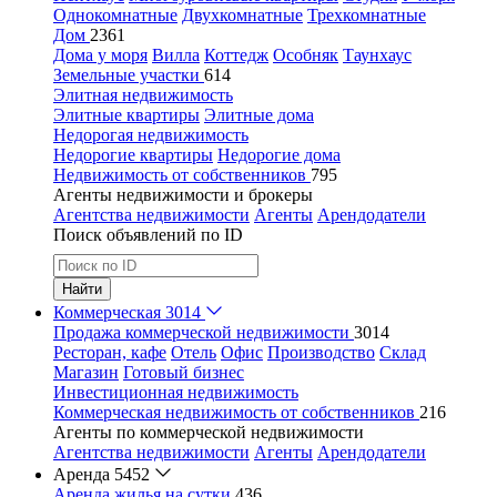
Однокомнатные
Двухкомнатные
Трехкомнатные
Дом
2361
Дома у моря
Вилла
Коттедж
Особняк
Таунхаус
Земельные участки
614
Элитная недвижимость
Элитные квартиры
Элитные дома
Недорогая недвижимость
Недорогие квартиры
Недорогие дома
Недвижимость от собственников
795
Агенты недвижимости и брокеры
Агентства недвижимости
Агенты
Арендодатели
Поиск объявлений по ID
Найти
Коммерческая
3014
Продажа коммерческой недвижимости
3014
Ресторан, кафе
Отель
Офис
Производство
Склад
Магазин
Готовый бизнес
Инвестиционная недвижимость
Коммерческая недвижимость от собственников
216
Агенты по коммерческой недвижимости
Агентства недвижимости
Агенты
Арендодатели
Аренда
5452
Аренда жилья на сутки
436