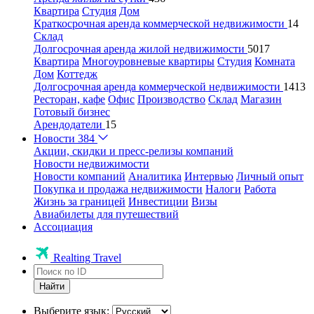
Квартира
Студия
Дом
Краткосрочная аренда коммерческой недвижимости
14
Склад
Долгосрочная аренда жилой недвижимости
5017
Квартира
Многоуровневые квартиры
Студия
Комната
Дом
Коттедж
Долгосрочная аренда коммерческой недвижимости
1413
Ресторан, кафе
Офис
Производство
Склад
Магазин
Готовый бизнес
Арендодатели
15
Новости
384
Акции, скидки и пресс-релизы компаний
Новости недвижимости
Новости компаний
Аналитика
Интервью
Личный опыт
Покупка и продажа недвижимости
Налоги
Работа
Жизнь за границей
Инвестиции
Визы
Авиабилеты для путешествий
Ассоциация
Realting Travel
Найти
Выберите язык: