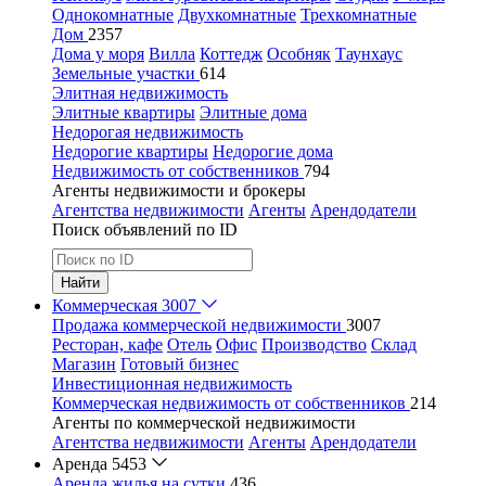
Однокомнатные
Двухкомнатные
Трехкомнатные
Дом
2357
Дома у моря
Вилла
Коттедж
Особняк
Таунхаус
Земельные участки
614
Элитная недвижимость
Элитные квартиры
Элитные дома
Недорогая недвижимость
Недорогие квартиры
Недорогие дома
Недвижимость от собственников
794
Агенты недвижимости и брокеры
Агентства недвижимости
Агенты
Арендодатели
Поиск объявлений по ID
Найти
Коммерческая
3007
Продажа коммерческой недвижимости
3007
Ресторан, кафе
Отель
Офис
Производство
Склад
Магазин
Готовый бизнес
Инвестиционная недвижимость
Коммерческая недвижимость от собственников
214
Агенты по коммерческой недвижимости
Агентства недвижимости
Агенты
Арендодатели
Аренда
5453
Аренда жилья на сутки
436