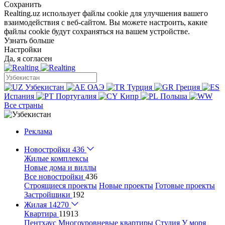
Сохранить
Realting.uz использует файлы cookie для улучшения вашего
взаимодействия с веб-сайтом. Вы можете настроить, какие
файлы cookie будут сохраняться на вашем устройстве.
Узнать больше
Настройки
Да, я согласен
Узбекистан
ОАЭ
Турция
Греция
Испания
Португалия
Кипр
Польша
Все страны
Реклама
Новостройки
436
Жилые комплексы
Новые дома и виллы
Все новостройки
436
Строящиеся проекты
Новые проекты
Готовые проекты
Застройщики
192
Жилая
14270
Квартира
11913
Пентхаус
Многоуровневые квартиры
Студия
У моря