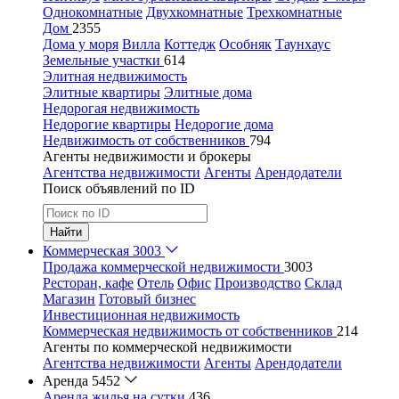
Однокомнатные
Двухкомнатные
Трехкомнатные
Дом
2355
Дома у моря
Вилла
Коттедж
Особняк
Таунхаус
Земельные участки
614
Элитная недвижимость
Элитные квартиры
Элитные дома
Недорогая недвижимость
Недорогие квартиры
Недорогие дома
Недвижимость от собственников
794
Агенты недвижимости и брокеры
Агентства недвижимости
Агенты
Арендодатели
Поиск объявлений по ID
Найти
Коммерческая
3003
Продажа коммерческой недвижимости
3003
Ресторан, кафе
Отель
Офис
Производство
Склад
Магазин
Готовый бизнес
Инвестиционная недвижимость
Коммерческая недвижимость от собственников
214
Агенты по коммерческой недвижимости
Агентства недвижимости
Агенты
Арендодатели
Аренда
5452
Аренда жилья на сутки
436