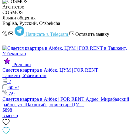
Агентство
COSMOS
Языки общения
English, Русский, Oʻzbekcha
Написать в Telegram
Оставить заявку
Premium
Сдается квартира в Айбек, ЦУМ | FOR RENT
Ташкент, Узбекистан
2
60 м²
7/9
Сдается квартира в Айбек | FOR RENT Адрес: Мирабадский
район, ул. Шахрисабз, ориентир: ЦУ…
$898
в месяц