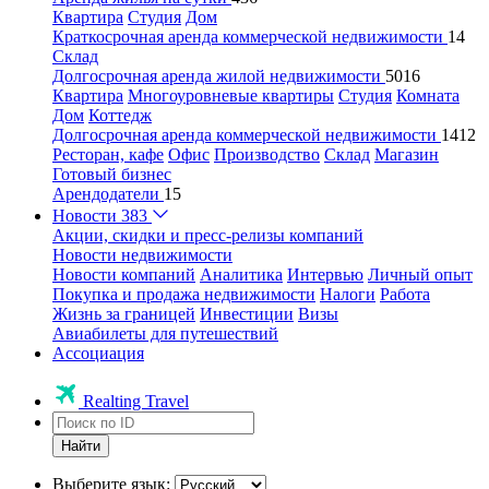
Квартира
Студия
Дом
Краткосрочная аренда коммерческой недвижимости
14
Склад
Долгосрочная аренда жилой недвижимости
5016
Квартира
Многоуровневые квартиры
Студия
Комната
Дом
Коттедж
Долгосрочная аренда коммерческой недвижимости
1412
Ресторан, кафе
Офис
Производство
Склад
Магазин
Готовый бизнес
Арендодатели
15
Новости
383
Акции, скидки и пресс-релизы компаний
Новости недвижимости
Новости компаний
Аналитика
Интервью
Личный опыт
Покупка и продажа недвижимости
Налоги
Работа
Жизнь за границей
Инвестиции
Визы
Авиабилеты для путешествий
Ассоциация
Realting Travel
Найти
Выберите язык: