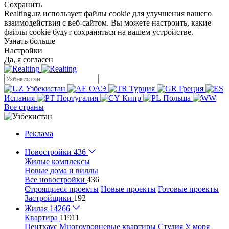
Сохранить
Realting.uz использует файлы cookie для улучшения вашего
взаимодействия с веб-сайтом. Вы можете настроить, какие
файлы cookie будут сохраняться на вашем устройстве.
Узнать больше
Настройки
Да, я согласен
Узбекистан
ОАЭ
Турция
Греция
Испания
Португалия
Кипр
Польша
Все страны
Реклама
Новостройки
436
Жилые комплексы
Новые дома и виллы
Все новостройки
436
Строящиеся проекты
Новые проекты
Готовые проекты
Застройщики
192
Жилая
14266
Квартира
11911
Пентхаус
Многоуровневые квартиры
Студия
У моря