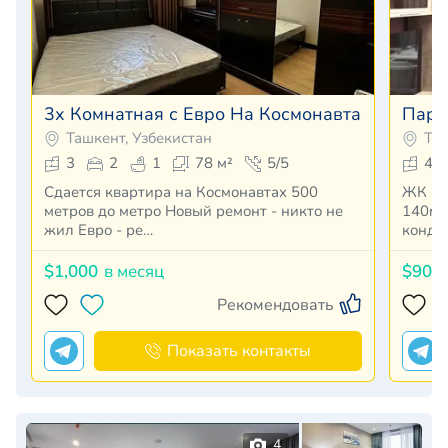
3х Комнатная с Евро На Космонавтах
Парк
Ташкент, Узбекистан
Таш
3
2
1
78 м²
5/5
4
Сдается квартира на Космонавтах 500
ЖК Parken
метров до метро Новый ремонт - никто не
140м² 
жил Евро - ре…
конди
$1,000
в месяц
$900
Рекомендовать
Показать контакты
4