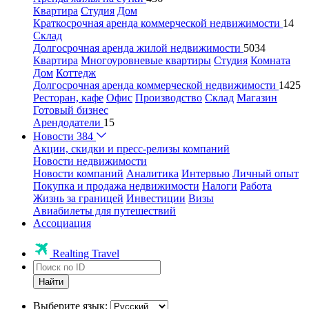
Квартира
Студия
Дом
Краткосрочная аренда коммерческой недвижимости
14
Склад
Долгосрочная аренда жилой недвижимости
5034
Квартира
Многоуровневые квартиры
Студия
Комната
Дом
Коттедж
Долгосрочная аренда коммерческой недвижимости
1425
Ресторан, кафе
Офис
Производство
Склад
Магазин
Готовый бизнес
Арендодатели
15
Новости
384
Акции, скидки и пресс-релизы компаний
Новости недвижимости
Новости компаний
Аналитика
Интервью
Личный опыт
Покупка и продажа недвижимости
Налоги
Работа
Жизнь за границей
Инвестиции
Визы
Авиабилеты для путешествий
Ассоциация
Realting Travel
Найти
Выберите язык: