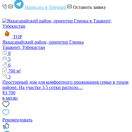
Написать в Telegram
Оставить заявку
TOP
Яккасарайский район, ориентир Глинка
Ташкент, Узбекистан
8
5
6
700 м²
3
Просторный дом для комфортного проживания семьи в тихом
районе. На участке 3,5 сотки располо…
$3,700
в месяц
Рекомендовать