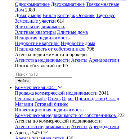
Однокомнатные
Двухкомнатные
Трехкомнатные
Дом
2389
Дома у моря
Вилла
Коттедж
Особняк
Таунхаус
Земельные участки
614
Элитная недвижимость
Элитные квартиры
Элитные дома
Недорогая недвижимость
Недорогие квартиры
Недорогие дома
Недвижимость от собственников
796
Агенты недвижимости и брокеры
Агентства недвижимости
Агенты
Арендодатели
Поиск объявлений по ID
Найти
Коммерческая
3041
Продажа коммерческой недвижимости
3041
Ресторан, кафе
Отель
Офис
Производство
Склад
Магазин
Готовый бизнес
Инвестиционная недвижимость
Коммерческая недвижимость от собственников
222
Агенты по коммерческой недвижимости
Агентства недвижимости
Агенты
Арендодатели
Аренда
5470
Аренда жилья на сутки
436