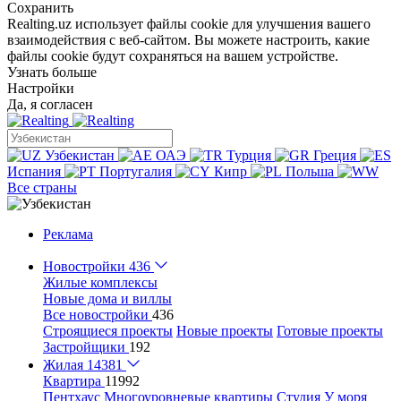
Сохранить
Realting.uz использует файлы cookie для улучшения вашего
взаимодействия с веб-сайтом. Вы можете настроить, какие
файлы cookie будут сохраняться на вашем устройстве.
Узнать больше
Настройки
Да, я согласен
Узбекистан
ОАЭ
Турция
Греция
Испания
Португалия
Кипр
Польша
Все страны
Реклама
Новостройки
436
Жилые комплексы
Новые дома и виллы
Все новостройки
436
Строящиеся проекты
Новые проекты
Готовые проекты
Застройщики
192
Жилая
14381
Квартира
11992
Пентхаус
Многоуровневые квартиры
Студия
У моря