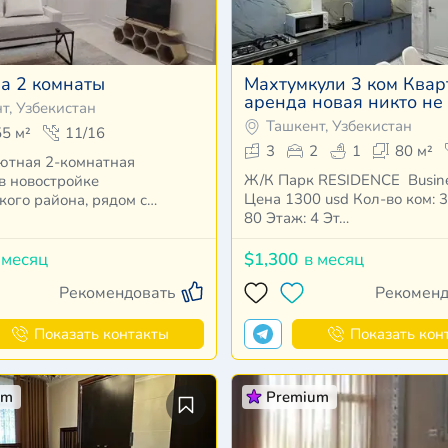
а 2 комнаты
Махтумкули 3 ком Квар
аренда новая никто не
т, Узбекистан
Ташкент, Узбекистан
55 м²
11/16
3
2
1
80 м²
ютная 2-комнатная
Ж/К Парк RESIDENCE Busine
в новостройке
Цена 1300 usd Кол-во ком: 
ого района, рядом с
80 Этаж: 4 Эт…
ом NR…
 месяц
$1,300
в месяц
Рекомендовать
Рекоменд
Показать контакты
Показать кон
um
Premium