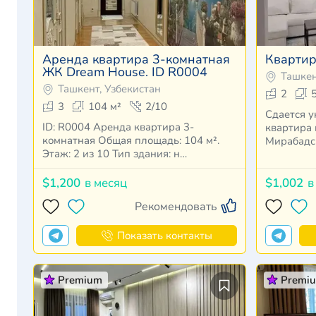
Аренда квартира 3-комнатная
Квартир
ЖК Dream House. ID R0004
Ташкен
Ташкент, Узбекистан
2
3
104 м²
2/10
Сдается у
ID: R0004 Аренда квартира 3-
квартира 
комнатная Общая площадь: 104 м².
Мирабадск
Этаж: 2 из 10 Тип здания: н…
ориентир
$1,200
в месяц
$1,002
в
Рекомендовать
Показать контакты
Premium
Premi