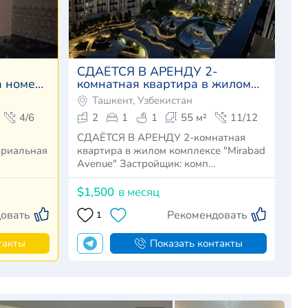
СДАЁТСЯ В АРЕНДУ 2-
а номер
комнатная квартира в жилом
комплексе "Mirabad Avenue"
Ташкент, Узбекистан
4/6
2
1
1
55 м²
11/12
СДАЁТСЯ В АРЕНДУ 2-комнатная
ариальная
квартира в жилом комплексе "Mirabad
Avenue" Застройщик: комп…
$1,500
в месяц
овать
Рекомендовать
1
такты
Показать контакты