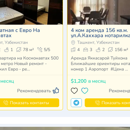
атная с Евро На
4 ком аренда 156 кв.м.
втах
ул.А.Каххара нотарилк
1
т, Узбекистан
Ташкент, Узбекистан
2
1
78 м²
5/5
4
3
2
156 м²
вартира на Космонавтах 500
Аренда Яккасарой Туйхона
 метро Новый ремонт -
Ближайшие ориентиры нот
жил Евро - ре…
номер 1 Аэропорт #Цена …
 месяц
$1,200
в месяц
Рекомендовать
Рекоменд
Показать контакты
Показать кон