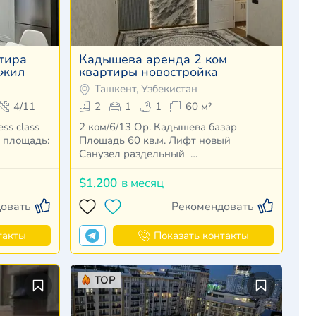
тира
Кадышева аренда 2 ком
 жил
квартиры новостройка
Ташкент, Узбекистан
4/11
2
1
1
60 м²
ss class
2 ком/6/13 Ор. Кадышева базар
3 площадь:
Площадь 60 кв.м. Лифт новый
Санузел раздельный …
$1,200
в месяц
овать
Рекомендовать
такты
Показать контакты
TOP