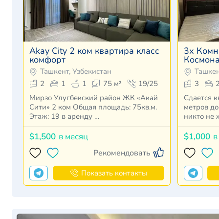
Akay City 2 ком квартира класс
3х Комн
комфорт
Космона
Ташкент, Узбекистан
Ташкен
2
1
1
75 м²
19/25
3
Мирзо Улугбекский район ЖК «Акай
Сдается к
Сити» 2 ком Общая площадь: 75кв.м.
метров до
Этаж: 19 в аренду …
никто не 
$1,500
в месяц
$1,000
в
Рекомендовать
Показать контакты