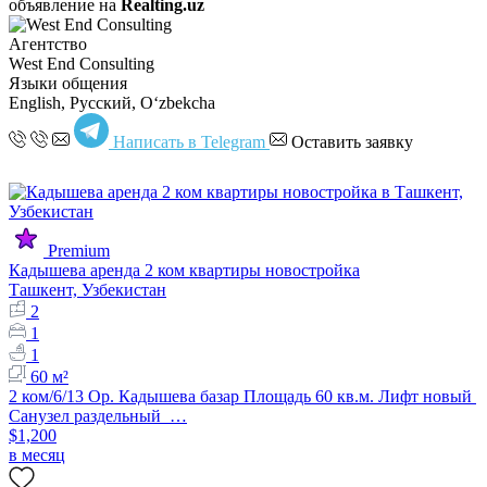
объявление на
Realting.uz
Агентство
West End Consulting
Языки общения
English, Русский, Oʻzbekcha
Написать в Telegram
Оставить заявку
Premium
Кадышева аренда 2 ком квартиры новостройка
Ташкент, Узбекистан
2
1
1
60 м²
2 ком/6/13 Ор. Кадышева базар Площадь 60 кв.м. Лифт новый
Санузел раздельный …
$1,200
в месяц