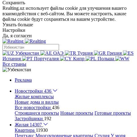
Сохранить
Realting.uz использует файлы cookie для улучшения вашего
взаимодействия с веб-сайтом. Вы можете настроить, какие
файлы cookie будут сохраняться на вашем устройстве.
Узнать больше
Настройки
Да, я согласен
Узбекистан
ОАЭ
Турция
Греция
Испания
Португалия
Кипр
Польша
Все страны
Реклама
Новостройки
436
Жилые комплексы
Новые дома и виллы
Все новостройки
436
Строящиеся проекты
Новые проекты
Готовые проекты
Застройщики
192
Жилая
14307
Квартира
11930
Пентхаус
Многоуровневые квартиры
Студия
У моря