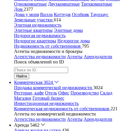
Однокомнатные
Двухкомнатные
Трехкомнатные
Дом
2377
Дома у моря
Вилла
Коттедж
Особняк
Таунхаус
Земельные участки
614
Элитная недвижимость
Элитные квартиры
Элитные дома
Недорогая недвижимость
Недорогие квартиры
Недорогие дома
Недвижимость от собственников
795
Агенты недвижимости и брокеры
Агентства недвижимости
Агенты
Арендодатели
Поиск объявлений по ID
Найти
Коммерческая
3024
Продажа коммерческой недвижимости
3024
Ресторан, кафе
Отель
Офис
Производство
Склад
Магазин
Готовый бизнес
Инвестиционная недвижимость
Коммерческая недвижимость от собственников
221
Агенты по коммерческой недвижимости
Агентства недвижимости
Агенты
Арендодатели
Аренда
5462
Аренда жилья на сутки
436