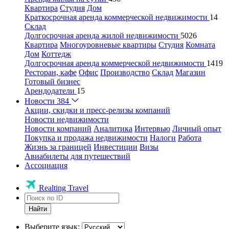
Квартира
Студия
Дом
Краткосрочная аренда коммерческой недвижимости
14
Склад
Долгосрочная аренда жилой недвижимости
5026
Квартира
Многоуровневые квартиры
Студия
Комната
Дом
Коттедж
Долгосрочная аренда коммерческой недвижимости
1419
Ресторан, кафе
Офис
Производство
Склад
Магазин
Готовый бизнес
Арендодатели
15
Новости
384
Акции, скидки и пресс-релизы компаний
Новости недвижимости
Новости компаний
Аналитика
Интервью
Личный опыт
Покупка и продажа недвижимости
Налоги
Работа
Жизнь за границей
Инвестиции
Визы
Авиабилеты для путешествий
Ассоциация
Realting Travel
Найти
Выберите язык: