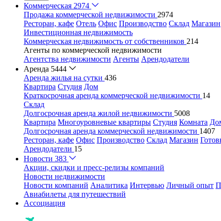
Коммерческая
2974
Продажа коммерческой недвижимости
2974
Ресторан, кафе
Отель
Офис
Производство
Склад
Магазин
Инвестиционная недвижимость
Коммерческая недвижимость от собственников
214
Агенты по коммерческой недвижимости
Агентства недвижимости
Агенты
Арендодатели
Аренда
5444
Аренда жилья на сутки
436
Квартира
Студия
Дом
Краткосрочная аренда коммерческой недвижимости
14
Склад
Долгосрочная аренда жилой недвижимости
5008
Квартира
Многоуровневые квартиры
Студия
Комната
До
Долгосрочная аренда коммерческой недвижимости
1407
Ресторан, кафе
Офис
Производство
Склад
Магазин
Готов
Арендодатели
15
Новости
383
Акции, скидки и пресс-релизы компаний
Новости недвижимости
Новости компаний
Аналитика
Интервью
Личный опыт
П
Авиабилеты для путешествий
Ассоциация