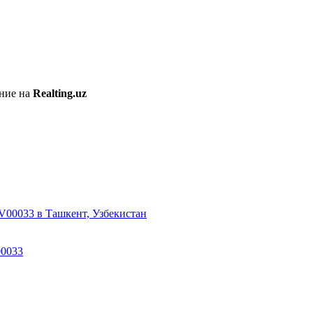
ение на
Realting.uz
00033