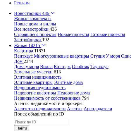
Реклама
Новостройки
436
Жилые комплексы
Новые дома и виллы
Все новостройки
436
Строящиеся проекты
Новые проекты
Готовые проекты
Застройщики
192
Жилая
14215
Квартира
11871
Пентхаус
Многоуровневые квартиры
Студия
У моря
Одн
Дом
2344
Дома у моря
Вилла
Коттедж
Особняк
Таунхаус
Земельные участки
613
Элитная недвижимость
Элитные квартиры
Элитные дома
Недорогая недвижимость
Недорогие квартиры
Недорогие дома
Недвижимость от собственников
794
Агенты недвижимости и брокеры
Агентства недвижимости
Агенты
Арендодатели
Поиск объявлений по ID
Найти