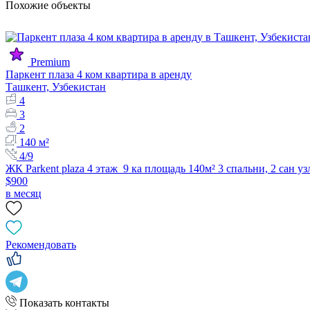
Похожие объекты
Premium
Паркент плаза 4 ком квартира в аренду
Ташкент, Узбекистан
4
3
2
140 м²
4/9
ЖК Parkent plaza 4 этаж 9 ка площадь 140м² 3 спальни, 2 сан у
$900
в месяц
Рекомендовать
Показать контакты