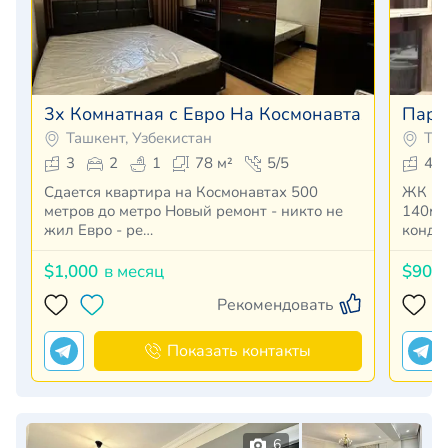
3х Комнатная с Евро На Космонавтах
Парк
Ташкент, Узбекистан
Таш
3
2
1
78 м²
5/5
4
Сдается квартира на Космонавтах 500
ЖК Parken
метров до метро Новый ремонт - никто не
140м² 
жил Евро - ре…
конди
$1,000
в месяц
$900
Рекомендовать
Показать контакты
6